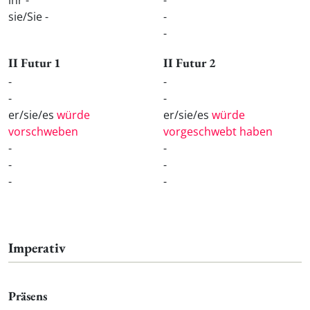
sie/Sie -
-
-
II Futur 1
II Futur 2
-
-
-
-
er/sie/es
würde
er/sie/es
würde
vorschweben
vorgeschwebt haben
-
-
-
-
-
-
Imperativ
Präsens