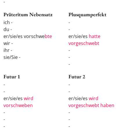
-
Präteritum Nebensatz
Plusquamperfekt
ich -
-
du -
-
er/sie/es vorschwe
bte
er/sie/es
hatte
wir -
vorgeschwebt
ihr -
-
sie/Sie -
-
-
Futur 1
Futur 2
-
-
-
-
er/sie/es
wird
er/sie/es
wird
vorschweben
vorgeschwebt haben
-
-
-
-
-
-