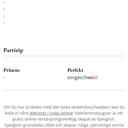
-
-
-
-
Partizip
Präsens
Perfekt
-
vorgeschwe
bt
Om du har problem med det tyska verbet
Vorschweben
, kan du
kolla in våra
lektioner i tyska online
! Vatefaireconjuguer är ett
gratis online verbböjningsverktyg skapat av Gymglish.
Gymglish grundades 2004 och skapar roliga, personliga online