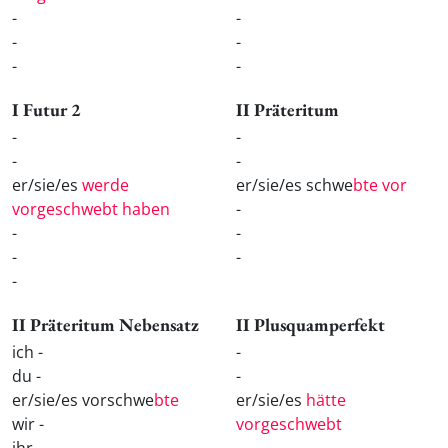
-
-
-
-
-
-
I Futur 2
II Präteritum
-
-
-
-
er/sie/es
werde
er/sie/es schwe
bte vor
vorgeschwebt haben
-
-
-
-
-
-
II Präteritum Nebensatz
II Plusquamperfekt
ich -
-
du -
-
er/sie/es vorschwe
bte
er/sie/es
hätte
wir -
vorgeschwebt
ihr -
-