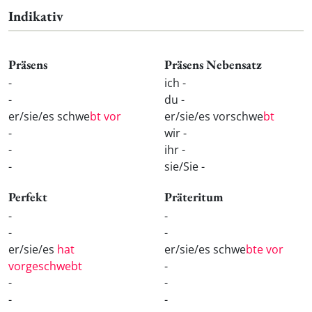
Indikativ
Präsens
Präsens Nebensatz
-
ich -
-
du -
er/sie/es schwe
bt vor
er/sie/es vorschwe
bt
-
wir -
-
ihr -
-
sie/Sie -
Perfekt
Präteritum
-
-
-
-
er/sie/es
hat
er/sie/es schwe
bte vor
vorgeschwebt
-
-
-
-
-