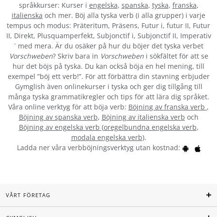
språkkurser: Kurser i
engelska
,
spanska
,
tyska
,
franska
,
italienska
och mer. Böj alla tyska verb (i alla grupper) i varje
tempus och modus: Präteritum, Präsens, Futur i, futur II, Futur
II, Direkt, Plusquamperfekt, Subjonctif i, Subjonctif II, Imperativ
´ med mera. Är du osäker på hur du böjer det tyska verbet
Vorschweben
? Skriv bara in
Vorschweben
i sökfältet för att se
hur det böjs på tyska. Du kan också böja en hel mening, till
exempel ”böj ett verb!”. För att förbättra din stavning erbjuder
Gymglish även onlinekurser i tyska och ger dig tillgång till
många tyska grammatikregler och tips för att lära dig språket.
Våra online verktyg för att böja verb:
Böjning av franska verb
,
Böjning av spanska verb
,
Böjning av italienska verb
och
Böjning av engelska verb
(
oregelbundna engelska verb
,
modala engelska verb
).
Ladda ner våra verbböjningsverktyg utan kostnad:
VÅRT FÖRETAG