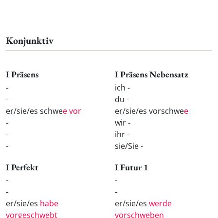
Konjunktiv
I Präsens
I Präsens Nebensatz
-
ich -
-
du -
er/sie/es schwe
e vor
er/sie/es vorschwe
e
-
wir -
-
ihr -
-
sie/Sie -
I Perfekt
I Futur 1
-
-
-
-
er/sie/es
habe
er/sie/es
werde
vorgeschwebt
vorschweben