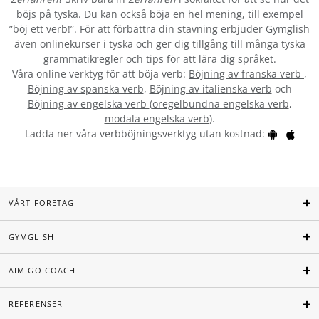
böjs på tyska. Du kan också böja en hel mening, till exempel
”böj ett verb!”. För att förbättra din stavning erbjuder Gymglish
även onlinekurser i tyska och ger dig tillgång till många tyska
grammatikregler och tips för att lära dig språket.
Våra online verktyg för att böja verb:
Böjning av franska verb
,
Böjning av spanska verb
,
Böjning av italienska verb
och
Böjning av engelska verb
(
oregelbundna engelska verb
,
modala engelska verb
).
Ladda ner våra verbböjningsverktyg utan kostnad:
VÅRT FÖRETAG
GYMGLISH
AIMIGO COACH
REFERENSER