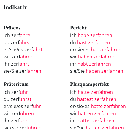
Indikativ
Präsens
Perfekt
ich zerf
ahre
ich
habe zerfahren
du zerf
ährst
du
hast zerfahren
er/sie/es zerf
ährt
er/sie/es
hat zerfahren
wir zerf
ahren
wir
haben zerfahren
ihr zerf
ahrt
ihr
habt zerfahren
sie/Sie zerf
ahren
sie/Sie
haben zerfahren
Präteritum
Plusquamperfekt
ich zerf
uhr
ich
hatte zerfahren
du zerf
uhrst
du
hattest zerfahren
er/sie/es zerf
uhr
er/sie/es
hatte zerfahren
wir zerf
uhren
wir
hatten zerfahren
ihr zerf
uhrt
ihr
hattet zerfahren
sie/Sie zerf
uhren
sie/Sie
hatten zerfahren