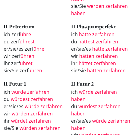
sie/Sie
werden zerfahren
haben
II Präteritum
II Plusquamperfekt
ich zerf
ühre
ich
hätte zerfahren
du zerf
ührest
du
hättest zerfahren
er/sie/es zerf
ühre
er/sie/es
hätte zerfahren
wir zerf
ühren
wir
hätten zerfahren
ihr zerf
ühret
ihr
hättet zerfahren
sie/Sie zerf
ühren
sie/Sie
hätten zerfahren
II Futur 1
II Futur 2
ich
würde zerfahren
ich
würde zerfahren
du
würdest zerfahren
haben
er/sie/es
würde zerfahren
du
würdest zerfahren
wir
würden zerfahren
haben
ihr
würdet zerfahren
er/sie/es
würde zerfahren
sie/Sie
würden zerfahren
haben