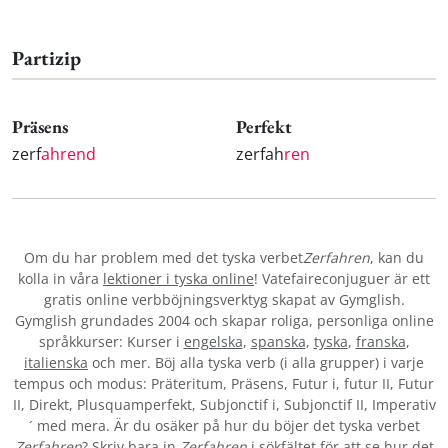
Partizip
Präsens
Perfekt
zerf
ahrend
zerfah
ren
Om du har problem med det tyska verbet
Zerfahren
, kan du
kolla in våra
lektioner i tyska online
! Vatefaireconjuguer är ett
gratis online verbböjningsverktyg skapat av Gymglish.
Gymglish grundades 2004 och skapar roliga, personliga online
språkkurser: Kurser i
engelska
,
spanska
,
tyska
,
franska
,
italienska
och mer. Böj alla tyska verb (i alla grupper) i varje
tempus och modus: Präteritum, Präsens, Futur i, futur II, Futur
II, Direkt, Plusquamperfekt, Subjonctif i, Subjonctif II, Imperativ
´ med mera. Är du osäker på hur du böjer det tyska verbet
Zerfahren
? Skriv bara in
Zerfahren
i sökfältet för att se hur det