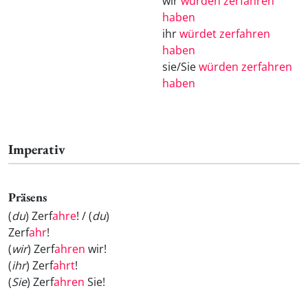
wir
würden zerfahren
haben
ihr
würdet zerfahren
haben
sie/Sie
würden zerfahren
haben
Imperativ
Präsens
(
du
) Zerf
ahre
! / (
du
)
Zerf
ahr
!
(
wir
) Zerf
ahren
wir!
(
ihr
) Zerf
ahrt
!
(
Sie
) Zerf
ahren
Sie!