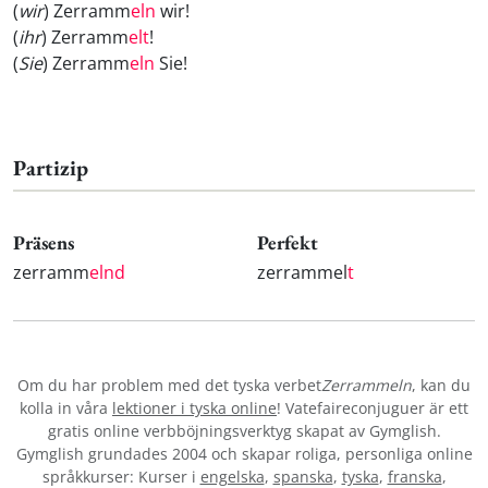
(
wir
) Zerramm
eln
wir!
(
ihr
) Zerramm
elt
!
(
Sie
) Zerramm
eln
Sie!
Partizip
Präsens
Perfekt
zerramm
elnd
zerrammel
t
Om du har problem med det tyska verbet
Zerrammeln
, kan du
kolla in våra
lektioner i tyska online
! Vatefaireconjuguer är ett
gratis online verbböjningsverktyg skapat av Gymglish.
Gymglish grundades 2004 och skapar roliga, personliga online
språkkurser: Kurser i
engelska
,
spanska
,
tyska
,
franska
,