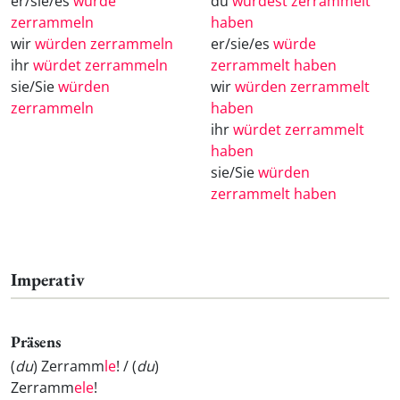
er/sie/es
würde
du
würdest zerrammelt
zerrammeln
haben
wir
würden zerrammeln
er/sie/es
würde
ihr
würdet zerrammeln
zerrammelt haben
sie/Sie
würden
wir
würden zerrammelt
zerrammeln
haben
ihr
würdet zerrammelt
haben
sie/Sie
würden
zerrammelt haben
Imperativ
Präsens
(
du
) Zerramm
le
! / (
du
)
Zerramm
ele
!