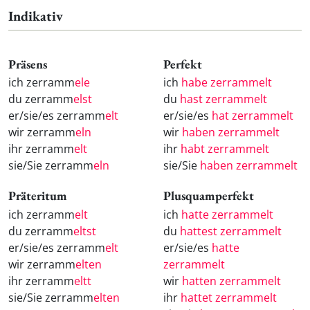
Indikativ
Präsens
Perfekt
ich zerramm
ele
ich
habe zerrammelt
du zerramm
elst
du
hast zerrammelt
er/sie/es zerramm
elt
er/sie/es
hat zerrammelt
wir zerramm
eln
wir
haben zerrammelt
ihr zerramm
elt
ihr
habt zerrammelt
sie/Sie zerramm
eln
sie/Sie
haben zerrammelt
Präteritum
Plusquamperfekt
ich zerramm
elt
ich
hatte zerrammelt
du zerramm
eltst
du
hattest zerrammelt
er/sie/es zerramm
elt
er/sie/es
hatte
wir zerramm
elten
zerrammelt
ihr zerramm
eltt
wir
hatten zerrammelt
sie/Sie zerramm
elten
ihr
hattet zerrammelt