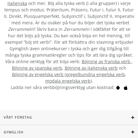
italienska
och mer. Böj alla tyska verb (i alla grupper) i varje
tempus och modus: Präteritum, Präsens, Futur i, futur II, Futur
II, Direkt, Plusquamperfekt, Subjonctif i, Subjonctif II, Imperativ
´ med mera. Är du osäker på hur du böjer det tyska verbet
Zerrammeln
? Skriv bara in
Zerrammeln
i sökfältet för att se
hur det böjs på tyska. Du kan också böja en hel mening, till
exempel ”böj ett verb!”. För att förbättra din stavning erbjuder
Gymglish även onlinekurser i tyska och ger dig tillgång till
många tyska grammatikregler och tips för att lära dig språket.
Våra online verktyg för att böja verb:
Böjning av franska verb
,
Böjning av spanska verb
,
Böjning av italienska verb
och
Böjning av engelska verb
(
oregelbundna engelska verb
,
modala engelska verb
).
Ladda ner våra verbböjningsverktyg utan kostnad:
VÅRT FÖRETAG
GYMGLISH