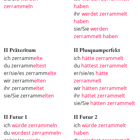
zerrammeln
haben
ihr
werdet zerrammelt
haben
sie/Sie
werden
zerrammelt haben
II Präteritum
II Plusquamperfekt
ich zerramm
elte
ich
hätte zerrammelt
du zerramm
eltest
du
hättest zerrammelt
er/sie/es zerramm
elte
er/sie/es
hätte
wir zerramm
elten
zerrammelt
ihr zerramm
eltet
wir
hätten zerrammelt
sie/Sie zerramm
elten
ihr
hättet zerrammelt
sie/Sie
hätten zerrammelt
II Futur 1
II Futur 2
ich
würde zerrammeln
ich
würde zerrammelt
du
würdest zerrammeln
haben