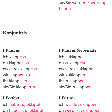
sie/Sie
werden zugeklappt
haben
Konjunktiv
I Präsens
I Präsens Nebensatz
ich klapp
e zu
ich zuklapp
e
du klapp
est zu
du zuklapp
est
er/sie/es klapp
e zu
er/sie/es zuklapp
e
wir klapp
en zu
wir zuklapp
en
ihr klapp
et zu
ihr zuklapp
et
sie/Sie klapp
en zu
sie/Sie zuklapp
en
I Perfekt
I Futur 1
ich
habe zugeklappt
ich
werde zuklappen
du
habest zugeklappt
du
werdest zuklappen