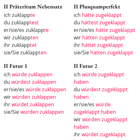
II Präteritum Nebensatz
II Plusquamperfekt
ich zuklapp
te
ich
hätte zugeklappt
du zuklapp
test
du
hättest zugeklappt
er/sie/es zuklapp
te
er/sie/es
hätte zugeklappt
wir zuklapp
ten
wir
hätten zugeklappt
ihr zuklapp
tet
ihr
hättet zugeklappt
sie/Sie zuklapp
ten
sie/Sie
hätten zugeklappt
II Futur 1
II Futur 2
ich
würde zuklappen
ich
würde zugeklappt
du
würdest zuklappen
haben
er/sie/es
würde zuklappen
du
würdest zugeklappt
wir
würden zuklappen
haben
ihr
würdet zuklappen
er/sie/es
würde
sie/Sie
würden zuklappen
zugeklappt haben
wir
würden zugeklappt
haben
ihr
würdet zugeklappt