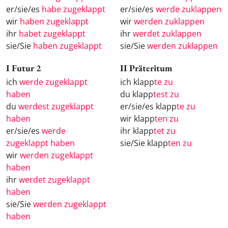
er/sie/es
habe zugeklappt
er/sie/es
werde zuklappen
wir
haben zugeklappt
wir
werden zuklappen
ihr
habet zugeklappt
ihr
werdet zuklappen
sie/Sie
haben zugeklappt
sie/Sie
werden zuklappen
I Futur 2
II Präteritum
ich
werde zugeklappt
ich klapp
te zu
haben
du klapp
test zu
du
werdest zugeklappt
er/sie/es klapp
te zu
haben
wir klapp
ten zu
er/sie/es
werde
ihr klapp
tet zu
zugeklappt haben
sie/Sie klapp
ten zu
wir
werden zugeklappt
haben
ihr
werdet zugeklappt
haben
sie/Sie
werden zugeklappt
haben