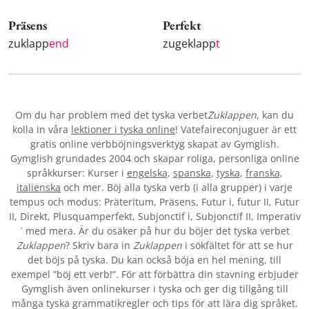
Präsens
Perfekt
zuklapp
end
zugeklapp
t
Om du har problem med det tyska verbet
Zuklappen
, kan du
kolla in våra
lektioner i tyska online
! Vatefaireconjuguer är ett
gratis online verbböjningsverktyg skapat av Gymglish.
Gymglish grundades 2004 och skapar roliga, personliga online
språkkurser: Kurser i
engelska
,
spanska
,
tyska
,
franska
,
italienska
och mer. Böj alla tyska verb (i alla grupper) i varje
tempus och modus: Präteritum, Präsens, Futur i, futur II, Futur
II, Direkt, Plusquamperfekt, Subjonctif i, Subjonctif II, Imperativ
´ med mera. Är du osäker på hur du böjer det tyska verbet
Zuklappen
? Skriv bara in
Zuklappen
i sökfältet för att se hur
det böjs på tyska. Du kan också böja en hel mening, till
exempel ”böj ett verb!”. För att förbättra din stavning erbjuder
Gymglish även onlinekurser i tyska och ger dig tillgång till
många tyska grammatikregler och tips för att lära dig språket.