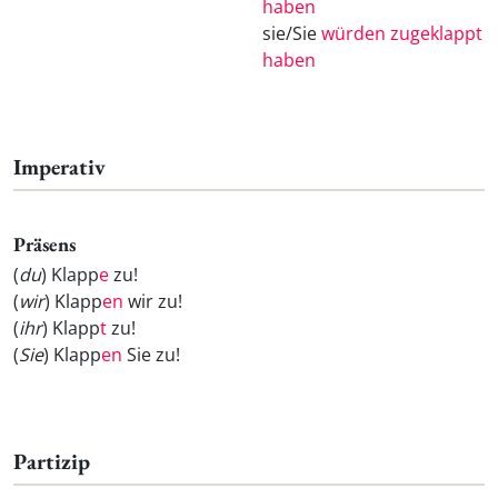
haben
sie/Sie
würden zugeklappt
haben
Imperativ
Präsens
(
du
) Klapp
e
zu!
(
wir
) Klapp
en
wir zu!
(
ihr
) Klapp
t
zu!
(
Sie
) Klapp
en
Sie zu!
Partizip