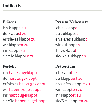
Indikativ
Präsens
Präsens Nebensatz
ich klapp
e zu
ich zuklapp
e
du klapp
st zu
du zuklapp
st
er/sie/es klapp
t zu
er/sie/es zuklapp
t
wir klapp
en zu
wir zuklapp
en
ihr klapp
t zu
ihr zuklapp
t
sie/Sie klapp
en zu
sie/Sie zuklapp
en
Perfekt
Präteritum
ich
habe zugeklappt
ich klapp
te zu
du
hast zugeklappt
du klapp
test zu
er/sie/es
hat zugeklappt
er/sie/es klapp
te zu
wir
haben zugeklappt
wir klapp
ten zu
ihr
habt zugeklappt
ihr klapp
tet zu
sie/Sie
haben zugeklappt
sie/Sie klapp
ten zu