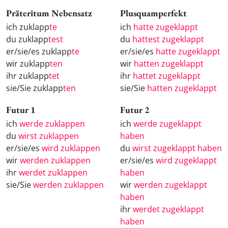
Präteritum Nebensatz
Plusquamperfekt
ich zuklapp
te
ich
hatte zugeklappt
du zuklapp
test
du
hattest zugeklappt
er/sie/es zuklapp
te
er/sie/es
hatte zugeklappt
wir zuklapp
ten
wir
hatten zugeklappt
ihr zuklapp
tet
ihr
hattet zugeklappt
sie/Sie zuklapp
ten
sie/Sie
hatten zugeklappt
Futur 1
Futur 2
ich
werde zuklappen
ich
werde zugeklappt
du
wirst zuklappen
haben
er/sie/es
wird zuklappen
du
wirst zugeklappt haben
wir
werden zuklappen
er/sie/es
wird zugeklappt
ihr
werdet zuklappen
haben
sie/Sie
werden zuklappen
wir
werden zugeklappt
haben
ihr
werdet zugeklappt
haben