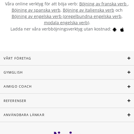
Våra online verktyg för att böja verb:
Böjning av franska verb
,
Böjning av spanska verb
,
Böjning av italienska verb
och
Böjning av engelska verb
(
oregelbundna engelska verb
,
modala engelska verb
).
Ladda ner våra verbböjningsverktyg utan kostnad:
VÅRT FÖRETAG
GYMGLISH
AIMIGO COACH
REFERENSER
ANVÄNDBARA LÄNKAR