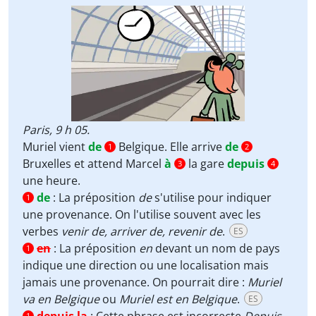
Paris, 9 h 05.
Muriel vient
de
Belgique. Elle arrive
de
1
2
Bruxelles et attend Marcel
à
la gare
depuis
3
4
une heure.
de
:
La préposition
de
s'utilise pour indiquer
1
une provenance. On l'utilise souvent avec les
verbes
venir de, arriver de, revenir de
.
ES
en
:
La préposition
en
devant un nom de pays
1
indique une direction ou une localisation mais
jamais une provenance. On pourrait dire :
Muriel
va en Belgique
ou
Muriel est en Belgique
.
ES
1