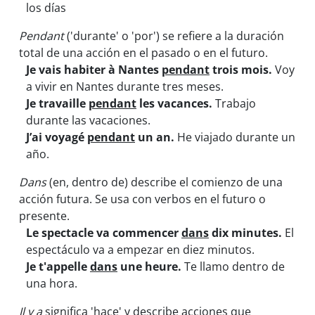
los días
Pendant
('durante' o 'por') se refiere a la duración
total de una acción en el pasado o en el futuro.
Je vais habiter à Nantes
pendant
trois mois.
Voy
a vivir en Nantes durante tres meses.
Je travaille
pendant
les vacances.
Trabajo
durante las vacaciones.
J’ai voyagé
pendant
un an.
He viajado durante un
año.
Dans
(en, dentro de) describe el comienzo de una
acción futura. Se usa con verbos en el futuro o
presente.
Le spectacle va commencer
dans
dix minutes.
El
espectáculo va a empezar en diez minutos.
Je t'appelle
dans
une heure.
Te llamo dentro de
una hora.
Il y a
significa 'hace' y describe acciones que