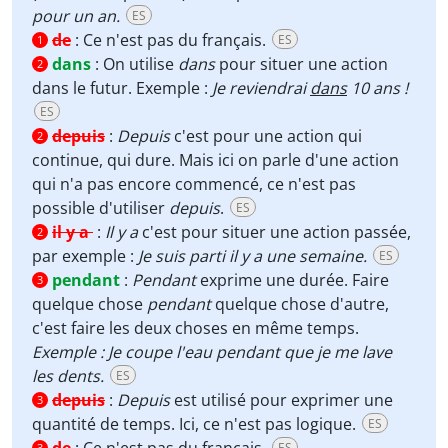
pour un an.
ES
de
:
Ce n'est pas du français.
ES
1
dans
:
On utilise
dans
pour situer une action
2
dans le futur. Exemple :
Je reviendrai
dans
10 ans !
ES
depuis
:
Depuis
c'est pour une action qui
2
continue, qui dure. Mais ici on parle d'une action
qui n'a pas encore commencé, ce n'est pas
possible d'utiliser
depuis
.
ES
il y a
:
Il y a
c'est pour situer une action passée,
2
par exemple :
Je suis parti il y a une semaine.
ES
pendant
:
Pendant
exprime une durée. Faire
3
quelque chose
pendant
quelque chose d'autre,
c'est faire les deux choses en même temps.
Exemple : Je coupe l'eau pendant que je me lave
les dents.
ES
depuis
:
Depuis
est utilisé pour exprimer une
3
quantité de temps. Ici, ce n'est pas logique.
ES
ES
3