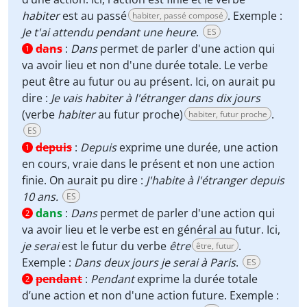
habiter
est au passé
. Exemple :
habiter, passé composé
Je t'ai attendu pendant une heure
.
ES
dans
:
Dans
permet de parler d'une action qui
1
va avoir lieu et non d'une durée totale. Le verbe
peut être au futur ou au présent. Ici, on aurait pu
dire :
Je vais habiter à l'étranger dans dix jours
(verbe
habiter
au futur proche)
.
habiter, futur proche
ES
depuis
:
Depuis
exprime une durée, une action
1
en cours, vraie dans le présent et non une action
finie. On aurait pu dire :
J'habite à l'étranger depuis
10 ans.
ES
dans
:
Dans
permet de parler d'une action qui
2
va avoir lieu et le verbe est en général au futur. Ici,
je serai
est le futur du verbe
être
.
être, futur
Exemple :
Dans deux jours je serai à Paris
.
ES
pendant
:
Pendant
exprime la durée totale
2
d’une action et non d'une action future. Exemple :