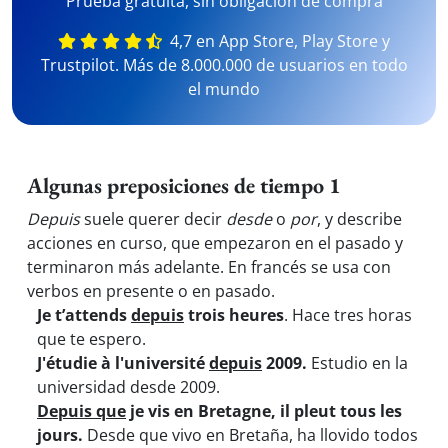
Prueba gratuita, sin obligación de compra
4,7 en App Store, Play Store y
Trustpilot. Más de 8.000.000 de usuarios en todo
el mundo
Algunas preposiciones de tiempo 1
Depuis
suele querer decir
desde
o
por
, y describe
acciones en curso, que empezaron en el pasado y
terminaron más adelante. En francés se usa con
verbos en presente o en pasado.
Je t’attends
depuis
trois heures
. Hace tres horas
que te espero.
J'étudie à l'université
depuis
2009.
Estudio en la
universidad desde 2009.
Depuis que
je vis en Bretagne, il pleut tous les
jours.
Desde que vivo en Bretaña, ha llovido todos