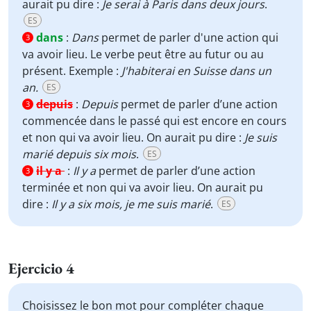
aurait pu dire :
Je serai à Paris dans deux jours
.
ES
dans
:
Dans
permet de parler d'une action qui
3
va avoir lieu. Le verbe peut être au futur ou au
présent. Exemple :
J'habiterai en Suisse dans un
an.
ES
depuis
:
Depuis
permet de parler d’une action
3
commencée dans le passé qui est encore en cours
et non qui va avoir lieu. On aurait pu dire :
Je suis
marié depuis six mois
.
ES
il y a
:
Il y a
permet de parler d’une action
3
terminée et non qui va avoir lieu. On aurait pu
dire :
Il y a six mois, je me suis marié
.
ES
Ejercicio 4
Choisissez le bon mot pour compléter chaque