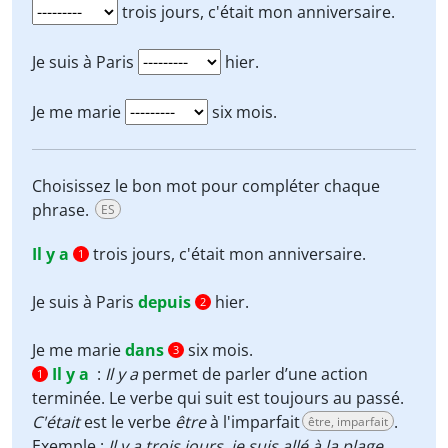
trois jours, c'était mon anniversaire.
Je suis à Paris
hier.
Je me marie
six mois.
Choisissez le bon mot pour compléter chaque
phrase.
ES
Il y a
trois jours, c'était mon anniversaire.
1
Je suis à Paris
depuis
hier.
2
Je me marie
dans
six mois.
3
Il y a
:
Il y a
permet de parler d’une action
1
terminée. Le verbe qui suit est toujours au passé.
C'était
est le verbe
être
à l'imparfait
.
être, imparfait
Exemple :
Il y a trois jours, je suis allé à la plage
.