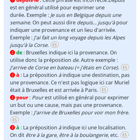
depuis la
:
Cette phrase est incorrecte.
Depuis
est en général utilisé pour exprimer une
durée. Exemple :
Je suis en Belgique depuis une
semaine.
On peut aussi dire
depuis... jusqu'à
pour
indiquer une provenance et un lieu d'arrivée.
Exemple :
J'ai fait un long voyage depuis les Alpes
jusqu'à la Corse.
ES
de
:
Bruxelles indique ici la provenance. On
2
utilise donc la préposition
de
. Autre exemple :
J'arrive de Corse en bateau (= j'étais en Corse).
ES
à
:
La préposition
à
indique une destination, pas
2
une provenance. Ce n'est pas logique ici car Muriel
était à Bruxelles et est arrivée à Paris.
ES
pour
:
Pour
est utilisé en général pour exprimer
2
un but ou une cause, mais pas une provenance.
Exemple :
J'arrive de Bruxelles pour voir mon frère.
ES
à
:
La préposition
à
indique ici une localisation.
3
On dit
être à la gare, être à la boulangerie,
etc.
ES