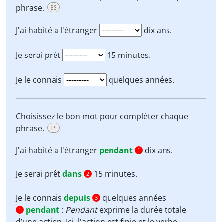
phrase.
ES
J'ai habité à l'étranger
dix ans.
Je serai prêt
15 minutes.
Je le connais
quelques années.
Choisissez le bon mot pour compléter chaque
phrase.
ES
J'ai habité à l'étranger
pendant
dix ans.
1
Je serai prêt
dans
15 minutes.
2
Je le connais
depuis
quelques années.
3
pendant
:
Pendant
exprime la durée totale
1
d’une action. Ici, l'action est finie et le verbe