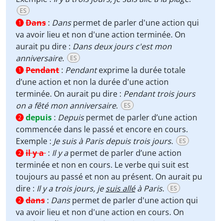
ES
Dans
:
Dans
permet de parler d'une action qui
1
va avoir lieu et non d'une action terminée. On
aurait pu dire :
Dans deux jours c'est mon
anniversaire
.
ES
Pendant
:
Pendant
exprime la durée totale
1
d’une action et non la durée d'une action
terminée. On aurait pu dire :
Pendant trois jours
on a fêté mon anniversaire
.
ES
depuis
:
Depuis
permet de parler d’une action
2
commencée dans le passé et encore en cours.
Exemple :
Je suis à Paris depuis trois jours
.
ES
il y a
:
Il y a
permet de parler d’une action
2
terminée et non en cours. Le verbe qui suit est
toujours au passé et non au présent. On aurait pu
dire :
Il y a trois jours, je
suis allé
à Paris
.
ES
dans
:
Dans
permet de parler d'une action qui
2
va avoir lieu et non d'une action en cours. On