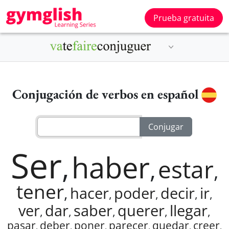
Prueba gratuita
Conjugación de verbos en español
Ser
,
haber
,
estar
,
tener
,
hacer
poder
decir
ir
,
,
,
,
ver
dar
saber
querer
llegar
,
,
,
,
,
pasar
deber
poner
parecer
quedar
creer
,
,
,
,
,
,