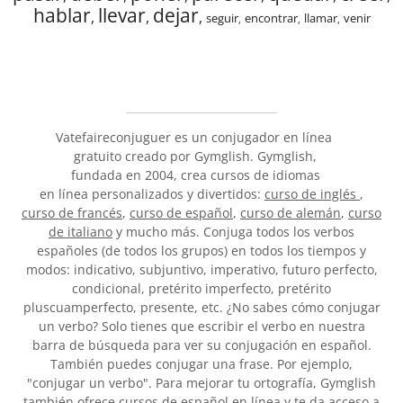
hablar
llevar
dejar
,
,
,
seguir
encontrar
llamar
venir
,
,
,
Vatefaireconjuguer es un conjugador en línea
gratuito creado por Gymglish. Gymglish,
fundada en 2004, crea cursos de idiomas
en línea personalizados y divertidos:
curso de inglés
,
curso de francés
,
curso de español
,
curso de alemán
,
curso
de italiano
y mucho más. Conjuga todos los verbos
españoles (de todos los grupos) en todos los tiempos y
modos: indicativo, subjuntivo, imperativo, futuro perfecto,
condicional, pretérito imperfecto, pretérito
pluscuamperfecto, presente, etc. ¿No sabes cómo conjugar
un verbo? Solo tienes que escribir el verbo en nuestra
barra de búsqueda para ver su conjugación en español.
También puedes conjugar una frase. Por ejemplo,
"conjugar un verbo". Para mejorar tu ortografía, Gymglish
también ofrece cursos de español en línea y te da acceso a