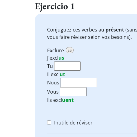
Ejercicio 1
Conjuguez ces verbes au
présent
(sans
vous faire réviser selon vos besoins).
Exclure
ES
J'
excl
us
Tu
Il
excl
ut
Nous
Vous
Ils
excl
uent
Inutile de réviser