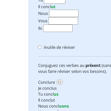
Tu
Il
concl
ut
Nous
Vous
Ils
Inutile de réviser
Conjuguez ces verbes au
présent
(sans
vous faire réviser selon vos besoins).
Conclure
ES
Je conclus
Tu concl
us
Il conclut
Nous concl
uons