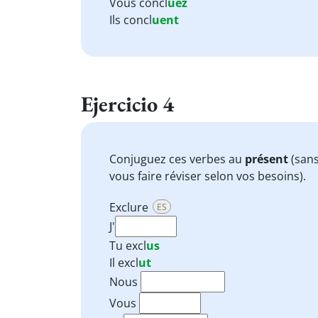
Vous concl
uez
Ils concl
uent
Ejercicio 4
Conjuguez ces verbes au
présent
(sans
vous faire réviser selon vos besoins).
Exclure
ES
J'
Tu
excl
us
Il
excl
ut
Nous
Vous