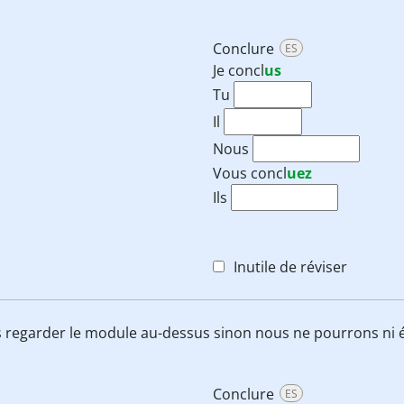
Conclure
ES
Je
concl
us
Tu
Il
Nous
Vous
concl
uez
Ils
Inutile de réviser
 regarder le module au-dessus sinon nous ne pourrons ni é
Conclure
ES