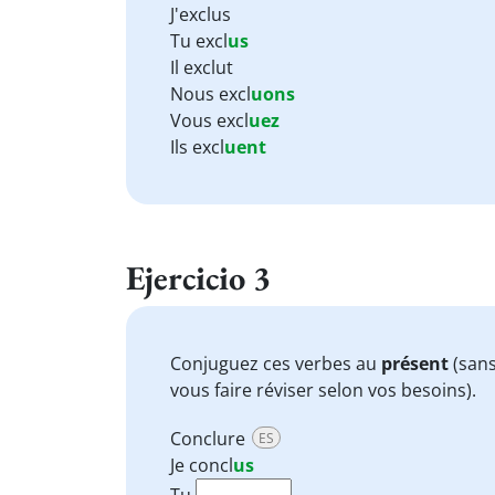
J'exclus
Tu excl
us
Il exclut
Nous excl
uons
Vous excl
uez
Ils excl
uent
Ejercicio 3
Conjuguez ces verbes au
présent
(sans
vous faire réviser selon vos besoins).
Conclure
ES
Je
concl
us