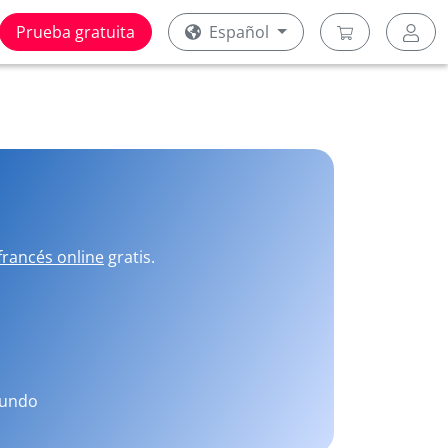
Prueba gratuita
Español
francés online
gratis.
mundo