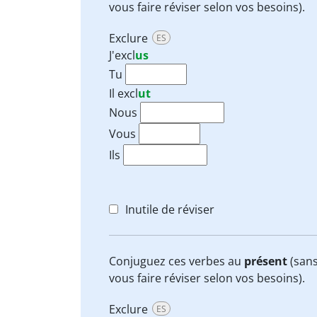
vous faire réviser selon vos besoins).
Exclure
ES
J'
excl
us
Tu
Il
excl
ut
Nous
Vous
Ils
Inutile de réviser
Conjuguez ces verbes au
présent
(sans
vous faire réviser selon vos besoins).
Exclure
ES