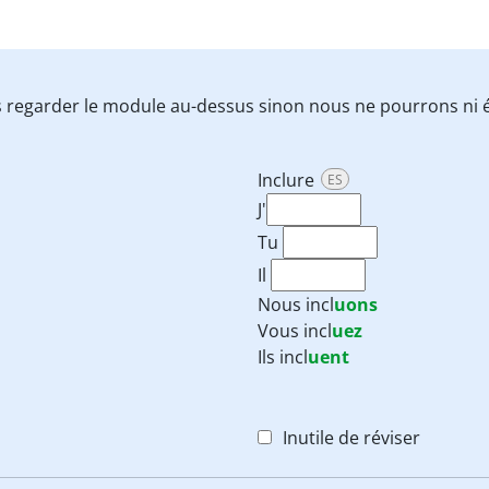
 regarder le module au-dessus sinon nous ne pourrons ni é
Inclure
ES
J'
Tu
Il
Nous
incl
uons
Vous
incl
uez
Ils
incl
uent
Inutile de réviser