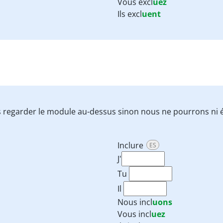
Vous excl
uez
Ils excl
uent
 regarder le module au-dessus sinon nous ne pourrons ni é
Inclure
ES
J'
Tu
Il
Nous
incl
uons
Vous
incl
uez