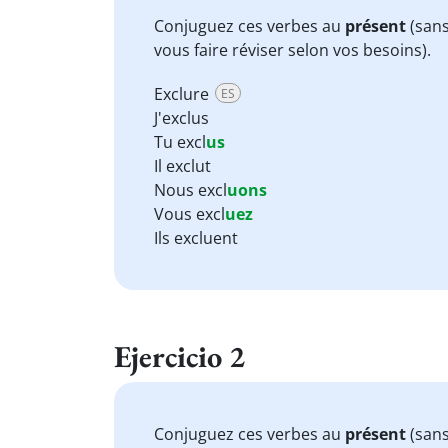
Conjuguez ces verbes au
présent
(sans
vous faire réviser selon vos besoins).
Exclure
ES
J'exclus
Tu excl
us
Il exclut
Nous excl
uons
Vous excl
uez
Ils excluent
Ejercicio 2
Conjuguez ces verbes au
présent
(sans