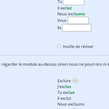
Tu
Il
excl
ut
Nous
excl
uons
Vous
Ils
Inutile de réviser
 regarder le module au-dessus sinon nous ne pourrons ni é
Exclure
ES
J'excl
us
Tu excl
us
Il exclut
Nous excluons