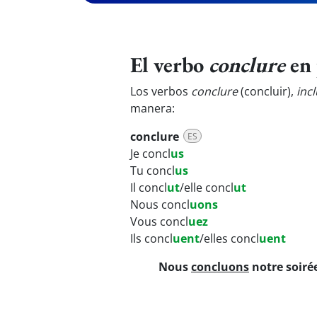
El verbo
conclure
en 
Los verbos
conclure
(concluir),
inc
manera:
conclure
ES
Je concl
us
Tu concl
us
Il concl
ut
/elle concl
ut
Nous concl
uons
Vous concl
uez
Ils concl
uent
/elles concl
uent
Nous
concluons
notre soirée