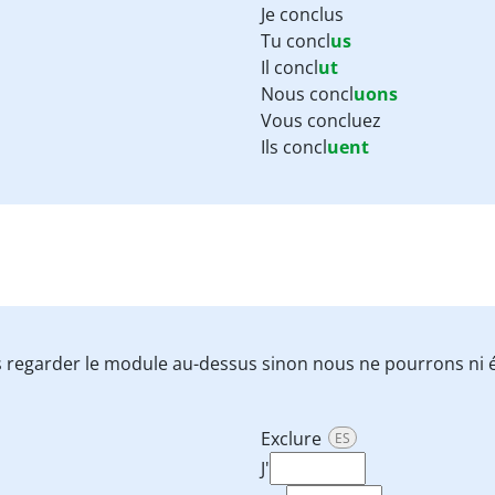
Je conclus
Tu concl
us
Il concl
ut
Nous concl
uons
Vous concluez
Ils concl
uent
 regarder le module au-dessus sinon nous ne pourrons ni é
Exclure
ES
J'