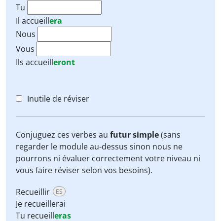
Tu
Il
accueill
era
Nous
Vous
Ils
accueill
eront
Inutile de réviser
Conjuguez ces verbes au
futur simple
(sans
regarder le module au-dessus sinon nous ne
pourrons ni évaluer correctement votre niveau ni
vous faire réviser selon vos besoins).
Recueillir
ES
Je recueillerai
Tu recueill
eras