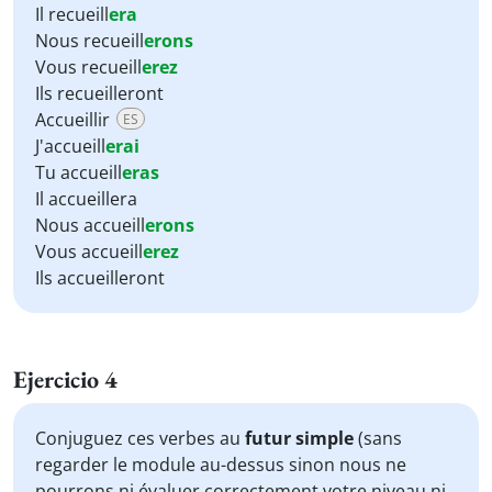
Il recueill
era
Nous recueill
erons
Vous recueill
erez
Ils recueilleront
Accueillir
ES
J'accueill
erai
Tu accueill
eras
Il accueillera
Nous accueill
erons
Vous accueill
erez
Ils accueilleront
Ejercicio 4
Conjuguez ces verbes au
futur simple
(sans
regarder le module au-dessus sinon nous ne
pourrons ni évaluer correctement votre niveau ni