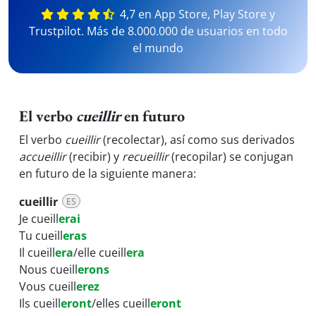
4,7 en App Store, Play Store y
Trustpilot. Más de 8.000.000 de usuarios en todo
el mundo
El verbo
cueillir
en futuro
El verbo
cueillir
(recolectar), así como sus derivados
accueillir
(recibir) y
recueillir
(recopilar) se conjugan
en futuro de la siguiente manera:
cueillir
ES
Je cueill
erai
Tu cueill
eras
Il cueill
era
/elle cueill
era
Nous cueill
erons
Vous cueill
erez
Ils cueill
eront
/elles cueill
eront