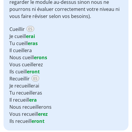
regarder le module au-dessus sinon nous ne
pourrons ni évaluer correctement votre niveau ni
vous faire réviser selon vos besoins).
Cueillir
ES
Je cueill
erai
Tu cueill
eras
Il cueillera
Nous cueill
erons
Vous cueillerez
Ils cueill
eront
Recueillir
ES
Je recueillerai
Tu recueilleras
Il recueill
era
Nous recueillerons
Vous recueill
erez
Ils recueill
eront