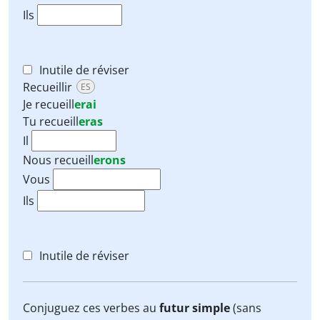
Ils
Inutile de réviser
Recueillir
ES
Je
recueill
erai
Tu
recueill
eras
Il
Nous
recueill
erons
Vous
Ils
Inutile de réviser
Conjuguez ces verbes au
futur simple
(sans