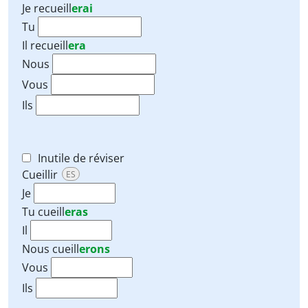
Je
recueill
erai
Tu
Il
recueill
era
Nous
Vous
Ils
Inutile de réviser
Cueillir
ES
Je
Tu
cueill
eras
Il
Nous
cueill
erons
Vous
Ils