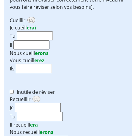
vous faire réviser selon vos besoins).
Cueillir
ES
Je
cueill
erai
Tu
Il
Nous
cueill
erons
Vous
cueill
erez
Ils
Inutile de réviser
Recueillir
ES
Je
Tu
Il
recueill
era
Nous
recueill
erons