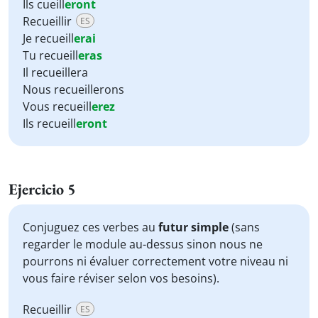
Ils cueill
eront
Recueillir
ES
Je recueill
erai
Tu recueill
eras
Il recueillera
Nous recueillerons
Vous recueill
erez
Ils recueill
eront
Ejercicio 5
Conjuguez ces verbes au
futur simple
(sans
regarder le module au-dessus sinon nous ne
pourrons ni évaluer correctement votre niveau ni
vous faire réviser selon vos besoins).
Recueillir
ES