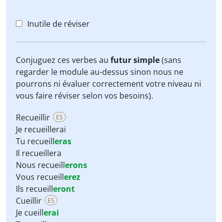
Inutile de réviser
Conjuguez ces verbes au
futur simple
(sans
regarder le module au-dessus sinon nous ne
pourrons ni évaluer correctement votre niveau ni
vous faire réviser selon vos besoins).
Recueillir
ES
Je recueillerai
Tu recueill
eras
Il recueillera
Nous recueill
erons
Vous recueill
erez
Ils recueill
eront
Cueillir
ES
Je cueill
erai