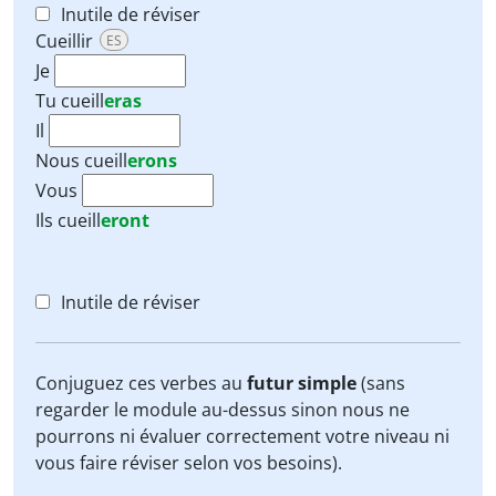
Inutile de réviser
Cueillir
ES
Je
Tu
cueill
eras
Il
Nous
cueill
erons
Vous
Ils
cueill
eront
Inutile de réviser
Conjuguez ces verbes au
futur simple
(sans
regarder le module au-dessus sinon nous ne
pourrons ni évaluer correctement votre niveau ni
vous faire réviser selon vos besoins).