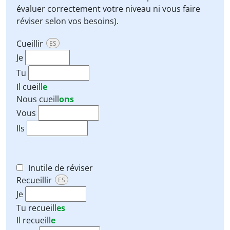
évaluer correctement votre niveau ni vous faire
réviser selon vos besoins).
Cueillir
ES
Je
Tu
Il
cueill
e
Nous
cueill
ons
Vous
Ils
Inutile de réviser
Recueillir
ES
Je
Tu
recueill
es
Il
recueill
e