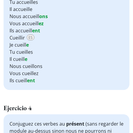
Tu accueilles
Il accueille
Nous accueill
ons
Vous accueill
ez
Ils accueill
ent
Cueillir
ES
Je cueill
e
Tu cueilles
Il cueill
e
Nous cueillons
Vous cueillez
Ils cueill
ent
Ejercicio 4
Conjuguez ces verbes au
présent
(sans regarder le
module au-dessus sinon nous ne pourrons ni