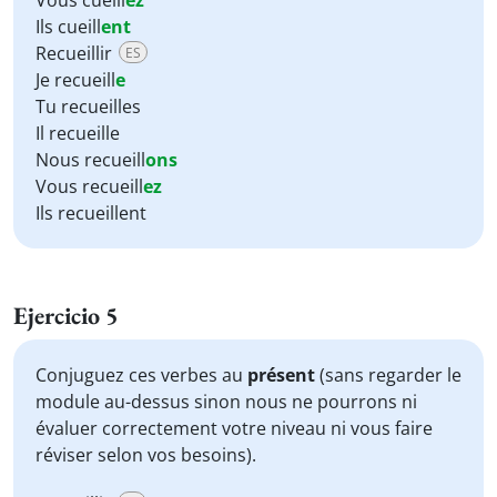
Vous cueill
ez
Ils cueill
ent
Recueillir
ES
Je recueill
e
Tu recueilles
Il recueille
Nous recueill
ons
Vous recueill
ez
Ils recueillent
Ejercicio 5
Conjuguez ces verbes au
présent
(sans regarder le
module au-dessus sinon nous ne pourrons ni
évaluer correctement votre niveau ni vous faire
réviser selon vos besoins).