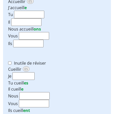
Accueillir
ES
J'
accueill
e
Tu
Il
Nous
accueill
ons
Vous
Ils
Inutile de réviser
Cueillir
ES
Je
Tu
cueill
es
Il
cueill
e
Nous
Vous
Ils
cueill
ent