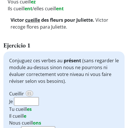
Vous cueill
ez
Ils cueill
ent
/elles cueill
ent
Victor
cueille
des fleurs pour Juliette.
Victor
recoge flores para Juliette.
Ejercicio 1
Conjuguez ces verbes au
présent
(sans regarder le
module au-dessus sinon nous ne pourrons ni
évaluer correctement votre niveau ni vous faire
réviser selon vos besoins).
Cueillir
ES
Je
Tu
cueill
es
Il
cueill
e
Nous
cueill
ons