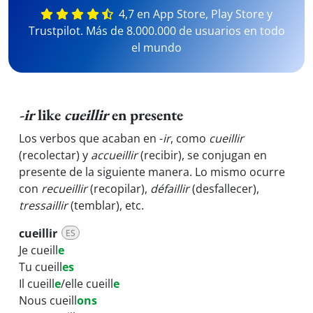
4,7 en App Store, Play Store y
Trustpilot. Más de 8.000.000 de usuarios en todo
el mundo
-ir
like
cueillir
en presente
Los verbos que acaban en -
ir
, como
cueillir
(recolectar) y
accueillir
(recibir), se conjugan en
presente de la siguiente manera. Lo mismo ocurre
con
recueillir
(recopilar),
défaillir
(desfallecer),
tressaillir
(temblar), etc.
cueillir
ES
Je cueill
e
Tu cueill
es
Il cueill
e
/elle cueill
e
Nous cueill
ons