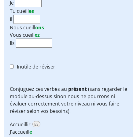
Je
Tu
cueill
es
Il
Nous
cueill
ons
Vous
cueill
ez
Ils
Inutile de réviser
Conjuguez ces verbes au
présent
(sans regarder le
module au-dessus sinon nous ne pourrons ni
évaluer correctement votre niveau ni vous faire
réviser selon vos besoins).
Accueillir
ES
J'accueill
e