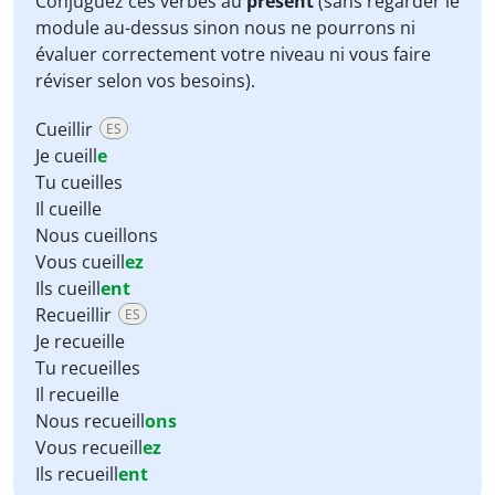
Conjuguez ces verbes au
présent
(sans regarder le
module au-dessus sinon nous ne pourrons ni
évaluer correctement votre niveau ni vous faire
réviser selon vos besoins).
Cueillir
ES
Je cueill
e
Tu cueilles
Il cueille
Nous cueillons
Vous cueill
ez
Ils cueill
ent
Recueillir
ES
Je recueille
Tu recueilles
Il recueille
Nous recueill
ons
Vous recueill
ez
Ils recueill
ent