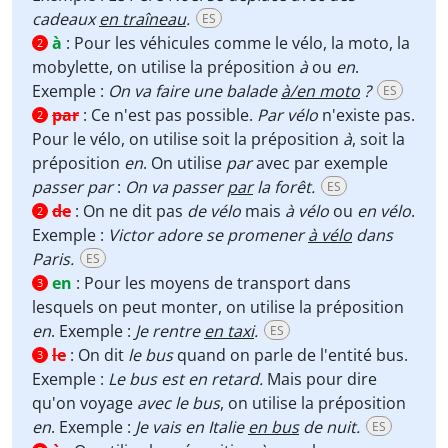
cadeaux
en traîneau
.
ES
à
:
Pour les véhicules comme le vélo, la moto, la
2
mobylette, on utilise la préposition
à
ou
en
.
Exemple :
On va faire une balade
à/en moto
?
ES
par
:
Ce n'est pas possible.
Par vélo
n'existe pas.
2
Pour le vélo, on utilise soit la préposition
à
, soit la
préposition
en
. On utilise
par
avec par exemple
passer par
:
On va passer
par
la forêt.
ES
de
:
On ne dit pas
de vélo
mais
à vélo
ou
en vélo
.
2
Exemple :
Victor adore se promener
à vélo
dans
Paris.
ES
en
:
Pour les moyens de transport dans
3
lesquels on peut monter, on utilise la préposition
en
. Exemple :
Je rentre
en taxi
.
ES
le
:
On dit
le bus
quand on parle de l'entité bus.
3
Exemple :
Le bus est en retard.
Mais pour dire
qu'on voyage
avec le bus
, on utilise la préposition
en
. Exemple :
Je vais en Italie
en bus
de nuit.
ES