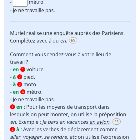
-
métro.
- Je ne travaille pas.
Muriel réalise une enquête auprès des Parisiens.
Complétez avec
à
ou
en
.
ES
Comment vous rendez-vous à votre lieu de
travail ?
-
en
voiture.
1
-
à
pied.
2
-
à
moto.
3
-
en
métro.
4
- Je ne travaille pas.
en
:
Pour les moyens de transport dans
1
lesquels on peut monter, on utilise la préposition
en
. Exemple :
Je pars en vacances
en avion
.
ES
à
:
Avec les verbes de déplacement comme
2
aller, voyager, se rendre, etc
on utilise l'expression