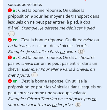
soucoupe volante.
à
:
C'est la bonne réponse. On utilise la
1
préposition
à
pour les moyens de transport dans
lesquels on ne peut pas entrer (à pied, à dos
d'âne).
Exemple : Je déteste me déplacer
à
pied.
ES
en
:
C'est la bonne réponse. On dit
en avion
ou
2
en bateau
, car ce sont des véhicules fermés.
Exemple : Je suis allé à Paris
en
avion.
ES
à
:
C'est la bonne réponse. On dit
à cheval
et
3
pas
en cheval
car on ne peut pas entrer dans un
cheval.
Exemple : Pour aller à Paris
à
cheval, on
met 8 jours.
ES
en
:
C'est la bonne réponse. On utilise la
4
préposition
en
pour les véhicules dans lesquels on
peut entrer comme une soucoupe volante.
Exemple : Gérard Therrien ne se déplace pas
en
soucoupe volante mais
en
jet privé.
ES