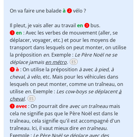
On va faire une balade
à
vélo ?
2
Il pleut, je vais aller au travail
en
bus.
3
en
:
Avec les verbes de mouvement (aller, se
1
déplacer, voyager, etc.) et pour les moyens de
transport dans lesquels on peut monter, on utilise
la préposition
en
. Exemple :
Le Père Noël ne se
déplace jamais
en métro
.
ES
à
:
On utilise la préposition
à
avec
à pied
,
à
1
cheval
,
à vélo
, etc. Mais pour les véhicules dans
lesquels on peut monter, comme un traîneau, on
utilise
en
. Exemple :
Les cow-boys se déplacent
à
cheval
.
ES
avec
:
On pourrait dire
avec un traîneau
mais
1
cela ne signifie pas que le Père Noël est dans le
traîneau, cela signifie qu'il est accompagné d'un
traîneau. Ici, il vaut mieux dire
en traîneau
.
Exemple :
Le Père Noël se déplace avec des