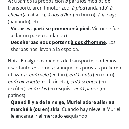
À
: Usamos la preposición
à
para los medios de
transporte
aren't motorized
:
à pied
(andando),
à
cheval
(a caballo),
à dos d’âne
(en burro),
à la nage
(nadando), etc.
Victor est parti se promener
à
pied.
Victor se fue
a dar un paseo (andando).
Des sherpas nous portent
à dos d’homme
.
Los
sherpas nos llevan a la espalda.
Nota
: En algunos medios de transporte, podemos
usar tanto
en
como
à
, aunque los puristas prefieren
utilizar
à
:
en/à vélo
(en bici),
en/à moto
(en moto),
en/à bicyclette
(en bicicleta),
en/à scooter
(en
escúter),
en/à skis
(en esquís),
en/à patins
(en
patines).
Quand il y a de la neige, Muriel adore aller au
marché
à
(ou
en
) skis.
Cuando hay nieve, a Muriel
le encanta ir al mercado esquiando.