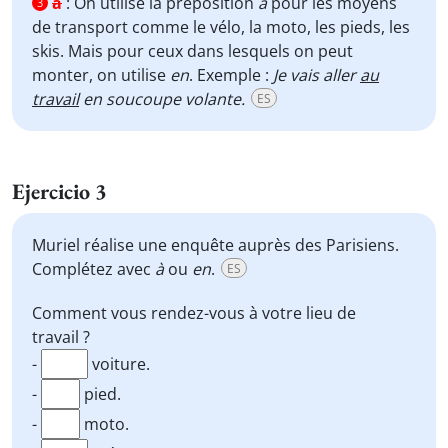
à
:
On utilise la préposition
à
pour les moyens
3
de transport comme le vélo, la moto, les pieds, les
skis. Mais pour ceux dans lesquels on peut
monter, on utilise
en
. Exemple :
Je vais aller
au
travail
en soucoupe volante.
ES
Ejercicio 3
Muriel réalise une enquête auprès des Parisiens.
Complétez avec
à
ou
en
.
ES
Comment vous rendez-vous à votre lieu de
travail ?
-
voiture.
-
pied.
-
moto.