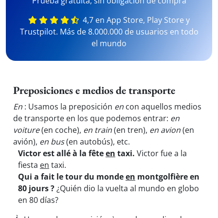
Prueba gratuita, sin obligación de compra
4,7 en App Store, Play Store y
Trustpilot. Más de 8.000.000 de usuarios en todo
el mundo
Preposiciones e medios de transporte
En
: Usamos la preposición
en
con aquellos medios
de transporte en los que podemos entrar:
en
voiture
(en coche),
en train
(en tren),
en avion
(en
avión),
en bus
(en autobús), etc.
Victor est allé à la fête
en
taxi.
Victor fue a la
fiesta
en
taxi.
Qui a fait le tour du monde
en
montgolfière en
80 jours ?
¿Quién dio la vuelta al mundo en globo
en 80 días?