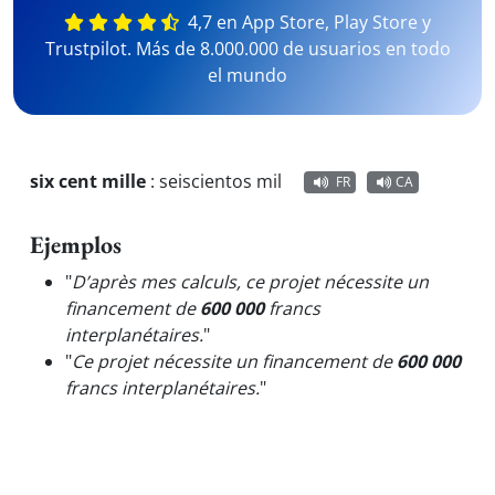
4,7 en App Store, Play Store y
Trustpilot. Más de 8.000.000 de usuarios en todo
el mundo
six cent mille
:
seiscientos mil
FR
CA
Ejemplos
"
D’après mes calculs, ce projet nécessite un
financement de
600 000
francs
interplanétaires.
"
"
Ce projet nécessite un financement de
600 000
francs interplanétaires.
"