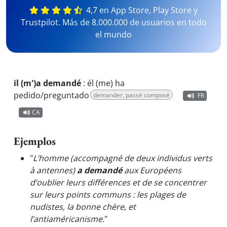
4,7 en App Store, Play Store y
Trustpilot. Más de 8.000.000 de usuarios en todo
el mundo
il (m')a demandé
:
él (me) ha
pedido/preguntado
demander, passé composé
FR
CA
Ejemplos
"
L’homme (accompagné de deux individus verts
à antennes)
a demandé
aux Européens
d’oublier leurs différences et de se concentrer
sur leurs points communs : les plages de
nudistes, la bonne chère, et
l’antiaméricanisme.
"