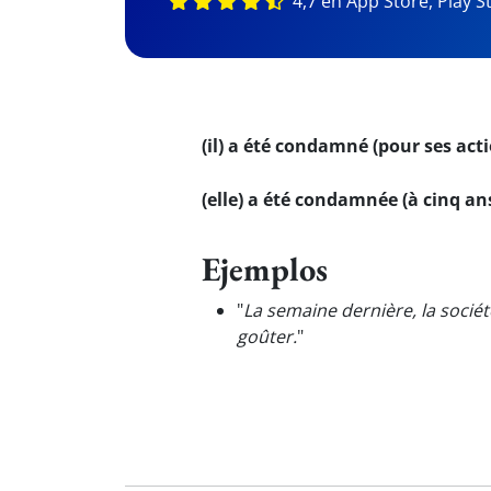
4,7 en App Store, Play S
(il) a été condamné (pour ses act
(elle) a été condamnée (à cinq an
Ejemplos
"
La semaine dernière, la socié
goûter.
"