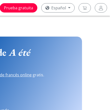
Prueba gratuita
Español
 de
A été
de francés online
gratis.