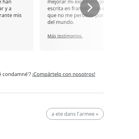
e han
mejorar mi expresión oral y
r y a
escrita en francés. Una cita
rante mis
que no me perdería por nada
del mundo.
Más testimonios.
été condamné'?
¡Compártelo con nosotros!
a ete dans l'armee »