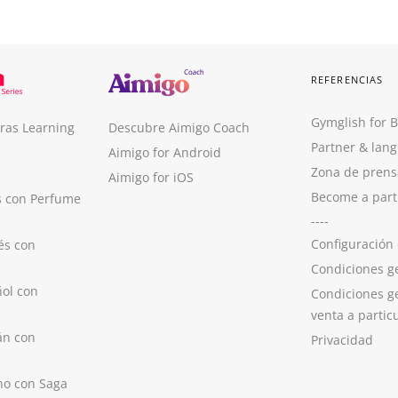
REFERENCIAS
Gymglish for 
ras Learning
Descubre Aimigo Coach
Partner & lan
Aimigo for Android
Zona de prens
Aimigo for iOS
Become a part
s con Perfume
----
Configuración
és con
Condiciones g
ol con
Condiciones g
venta a partic
án con
Privacidad
no con Saga