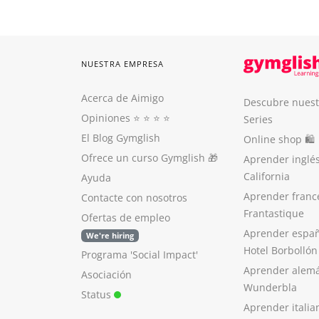
NUESTRA EMPRESA
Acerca de Aimigo
Descubre nuest
Opiniones
⭐️ ⭐️ ⭐️ ⭐️
Series
El Blog Gymglish
Online shop 🛍
Ofrece un curso Gymglish
🎁
Aprender inglé
California
Ayuda
Aprender franc
Contacte con nosotros
Frantastique
Ofertas de empleo
Aprender españ
We're hiring
Hotel Borbollón
Programa 'Social Impact'
Aprender alem
Asociación
Wunderbla
Status
Aprender italia