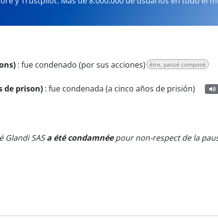
tore y Trustpilot. Más de 8.000.000 de usuarios en todo el 
ions)
:
fue condenado (por sus acciones)
être, passé composé
s de prison)
:
fue condenada (a cinco años de prisión)
té Glandi SAS
a été condamnée
pour non-respect de la paus