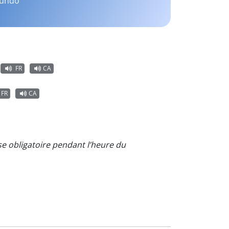
mundo
FR
CA
FR
CA
e obligatoire pendant l’heure du