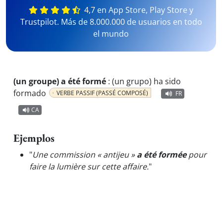
4,7 en App Store, Play Store y
Trustpilot. Más de 8.000.000 de usuarios en todo
el mundo
(un groupe) a été formé
:
(un grupo) ha sido
formado
VERBE PASSIF (PASSÉ COMPOSÉ)
FR
CA
Ejemplos
"
Une commission « antijeu »
a été formée
pour
faire la lumière sur cette affaire.
"