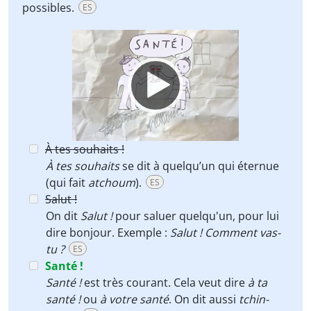
possibles.
ES
Video
Player
À tes souhaits !
À tes souhaits
se dit à quelqu’un qui éternue
(qui fait
atchoum
).
ES
Salut !
On dit
Salut !
pour saluer quelqu'un, pour lui
dire bonjour. Exemple :
Salut ! Comment vas-
tu ?
ES
Santé !
Santé !
est très courant. Cela veut dire
à ta
santé !
ou
à votre santé
. On dit aussi
tchin-