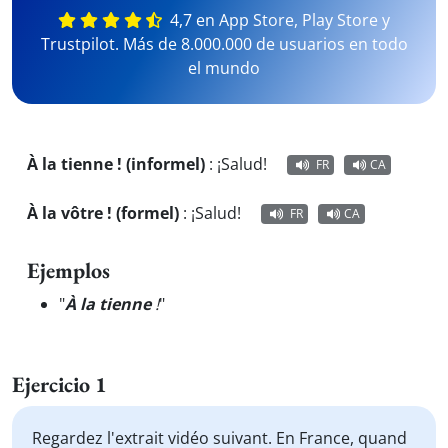
4,7 en App Store, Play Store y
Trustpilot. Más de 8.000.000 de usuarios en todo
el mundo
À la tienne ! (informel)
:
¡Salud!
FR
CA
À la vôtre ! (formel)
:
¡Salud!
FR
CA
Ejemplos
"
À la tienne
!
"
Ejercicio 1
Regardez l'extrait vidéo suivant. En France, quand