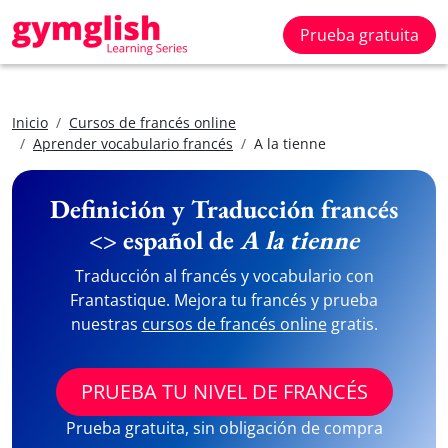
Prueba gratuita
Inicio
Cursos de francés online
Aprender vocabulario francés
A la tienne
Definición y Traducción francés
<> español de
A la tienne
Traducción al francés y vocabulario con
Frantastique. Mejora tu francés y prueba
nuestras
cursos de francés online
gratis.
PRUEBA TU NIVEL DE FRANCÉS
Prueba gratuita, sin obligación de compra