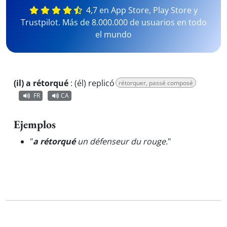
4,7 en App Store, Play Store y
Trustpilot. Más de 8.000.000 de usuarios en todo
el mundo
(il) a rétorqué
:
(él) replicó
rétorquer, passé composé
FR
CA
Ejemplos
"
a rétorqué
un défenseur du rouge.
"