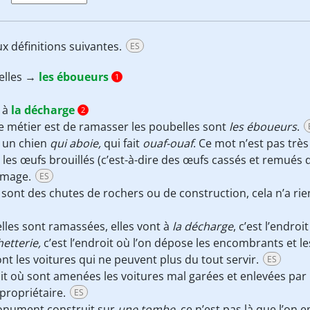
x définitions suivantes.
ES
elles →
les éboueurs
1
t à
la décharge
2
e métier est de ramasser les poubelles sont
les éboueurs
.
 un chien
qui aboie
,
qui fait
ouaf-ouaf
. Ce mot n’est pas très 
 les œufs brouillés (c’est-à-dire des œufs cassés et remués
ommage.
ES
sont des chutes de rochers ou de construction, cela n’a rien
lles sont ramassées, elles vont à
la décharge
, c’est l’endro
hetterie
,
c’est l’endroit où l’on dépose les encombrants et l
ont les voitures qui ne peuvent plus du tout servir.
ES
it où sont amenées les voitures mal garées et enlevées par la
propriétaire.
ES
onument construit sur
une tombe,
ce n’est pas là que l’on