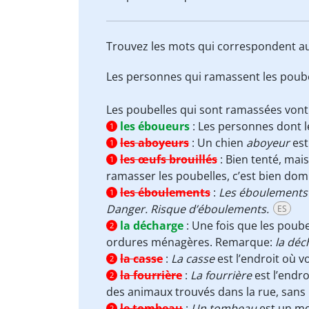
Trouvez les mots qui correspondent au
Les personnes qui ramassent les poub
Les poubelles qui sont ramassées von
les éboueurs
:
Les personnes dont l
1
les aboyeurs
:
Un chien
aboyeur
est
1
les œufs brouillés
:
Bien tenté, mais
1
ramasser les poubelles, c’est bien d
les éboulements
:
Les éboulements
1
Danger. Risque d’éboulements.
ES
la décharge
:
Une fois que les poube
2
ordures ménagères. Remarque:
la déc
la casse
:
La casse
est l’endroit où v
2
la fourrière
:
La fourrière
est l’endro
2
des animaux trouvés dans la rue, sans 
le tombeau
:
Un tombeau
est un m
2