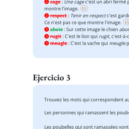
cage
:
Une cage
c'est un abri fermé
2
montre l'image.
ES
respect
:
Tenir en respect
c'est gar
2
Ce n'est pas ce que montre l'image.
ES
aboie
:
Sur cette image le chien
aboi
3
rugit
:
C'est le lion qui
rugit,
c'est-à-
3
meugle
:
C'est la vache qui
meugle
p
3
Ejercicio 3
Trouvez les mots qui correspondent au
Les personnes qui ramassent les poub
Les poubelles qui sont ramassées von