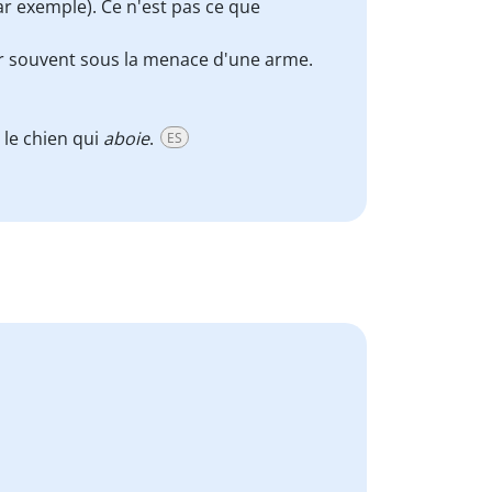
ar exemple). Ce n'est pas ce que
er souvent sous la menace d'une arme.
 le chien qui
aboie
.
ES