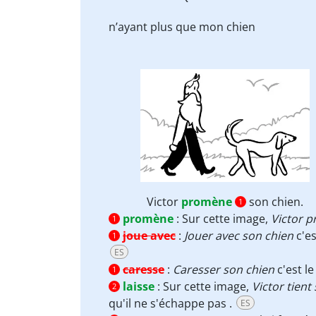
n’ayant plus que mon chien
Victor
promène
son chien.
1
promène
:
Sur cette image,
Victor 
1
joue avec
:
Jouer avec son chien
c'es
1
ES
caresse
:
Caresser
son chien
c'est le
1
laisse
:
Sur cette image,
Victor tient
2
qu'il ne s'échappe pas .
ES