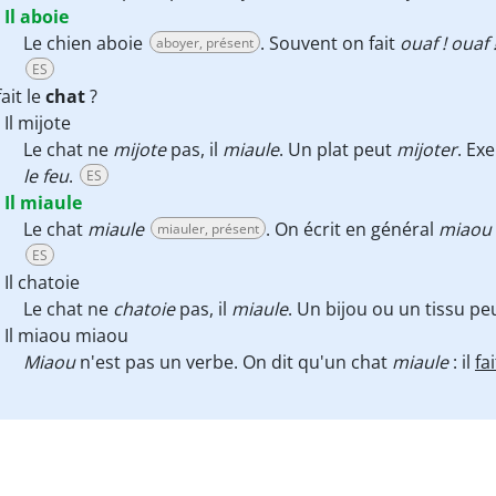
Il aboie
Le chien aboie
. Souvent on fait
ouaf ! ouaf 
aboyer, présent
ES
ait le
chat
?
Il mijote
Le chat ne
mijote
pas, il
miaule
. Un plat peut
mijoter
. Ex
le feu
.
ES
Il miaule
Le chat
miaule
. On écrit en général
miaou
miauler, présent
ES
Il chatoie
Le chat ne
chatoie
pas, il
miaule
. Un bijou ou un tissu p
Il miaou miaou
Miaou
n'est pas un verbe. On dit qu'un chat
miaule
: il
fai