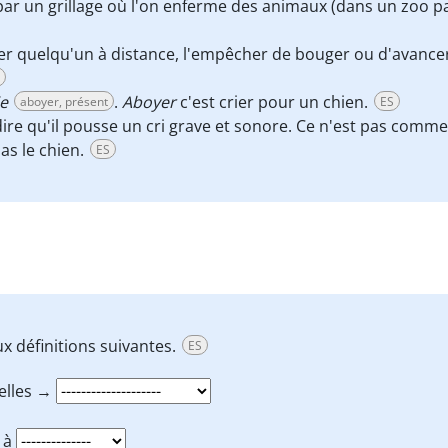
 par un grillage où l'on enferme des animaux (dans un zoo p
der quelqu'un à distance, l'empêcher de bouger ou d'avanc
e
.
Aboyer
c'est crier pour un chien.
aboyer, présent
ES
dire qu'il pousse un cri grave et sonore. Ce n'est pas comme
as le chien.
ES
x définitions suivantes.
ES
elles →
t à