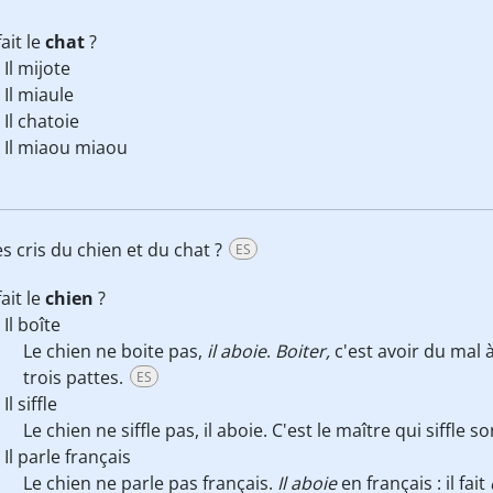
ait le
chat
?
Il mijote
Il miaule
Il chatoie
Il miaou miaou
es cris du chien et du chat ?
ES
ait le
chien
?
Il boîte
Le chien ne boite pas,
il aboie
.
Boiter,
c'est avoir du mal
trois pattes.
ES
Il siffle
Le chien ne siffle pas, il aboie. C'est le maître qui siffle 
Il parle français
Le chien ne parle pas français.
Il aboie
en français : il fait