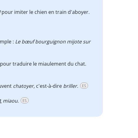
!
pour imiter le chien en train d'aboyer.
emple :
Le bœuf bourguignon mijote sur
pour traduire le miaulement du chat.
euvent
chatoyer,
c'est-à-dire
briller
.
ES
t
miaou
.
ES