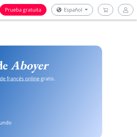
Prueba gratuita
Español
 de
Aboyer
de francés online
gratis.
mundo