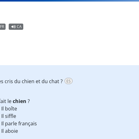
FR
CA
es cris du chien et du chat ?
ES
ait le
chien
?
Il boîte
Il siffle
Il parle français
Il aboie