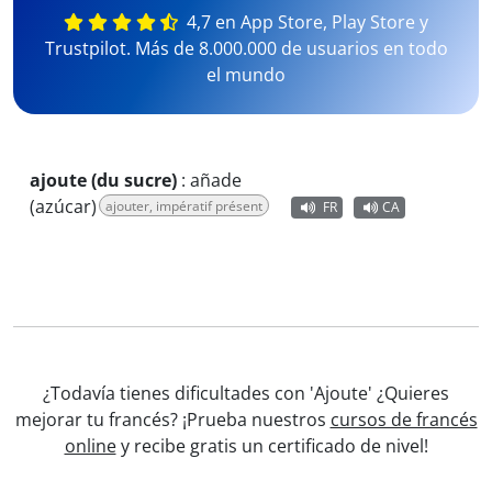
4,7 en App Store, Play Store y
Trustpilot. Más de 8.000.000 de usuarios en todo
el mundo
ajoute (du sucre)
:
añade
(azúcar)
ajouter, impératif présent
FR
CA
¿Todavía tienes dificultades con 'Ajoute' ¿Quieres
mejorar tu francés? ¡Prueba nuestros
cursos de francés
online
y recibe gratis un certificado de nivel!