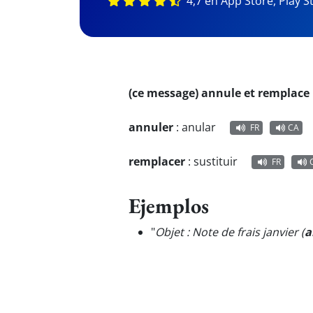
4,7 en App Store, Play S
(ce message) annule et remplace
annuler
:
anular
FR
CA
remplacer
:
sustituir
FR
Ejemplos
"
Objet : Note de frais janvier (
a