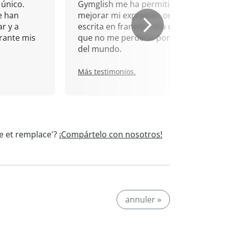
único.
Gymglish me ha permitido
e han
mejorar mi expresión oral y
r y a
escrita en francés. Una cita
rante mis
que no me perdería por nada
del mundo.
Más testimonios.
le et remplace'?
¡Compártelo con nosotros!
annuler »