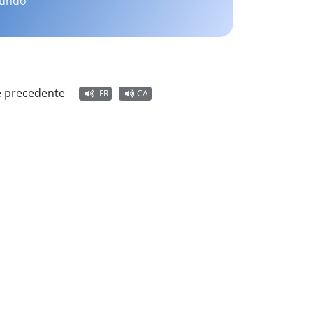
mundo
e precedente
FR
CA