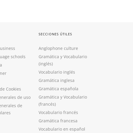
SECCIONES ÚTILES
Business
Anglophone culture
guage schools
Gramática y Vocabulario
(inglés)
a
Vocabulario inglés
ner
Gramática inglesa
Gramática española
 de Cookies
Gramática y Vocabulario
enerales de uso
(francés)
enerales de
Vocabulario francés
ulares
Gramática francesa
Vocabulario en español