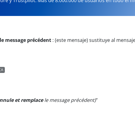
tore y Trustpilot. Más de 8.000.000 de usuarios en todo el 
 le message précédent
:
(este mensaje) sustituye al mensaj
CA
nnule et remplace
le message précédent)
"