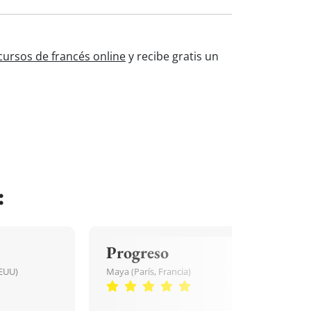
cursos de francés online
y recibe gratis un
:
Progreso
EEUU)
Maya (París, Francia)