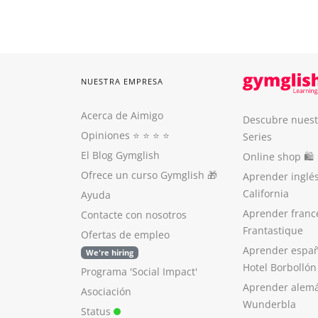
NUESTRA EMPRESA
Acerca de Aimigo
Descubre nuest
Opiniones
⭐️ ⭐️ ⭐️ ⭐️
Series
El Blog Gymglish
Online shop 🛍
Ofrece un curso Gymglish
🎁
Aprender inglé
California
Ayuda
Aprender franc
Contacte con nosotros
Frantastique
Ofertas de empleo
Aprender españ
We're hiring
Hotel Borbollón
Programa 'Social Impact'
Aprender alem
Asociación
Wunderbla
Status