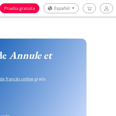
Prueba gratuita
Español
 de
Annule et
de francés online
gratis.