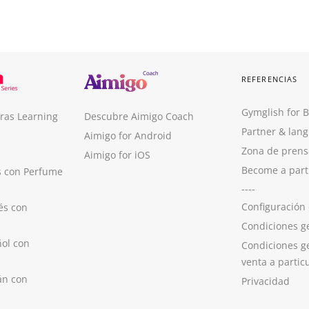
REFERENCIAS
Gymglish for 
ras Learning
Descubre Aimigo Coach
Partner & lan
Aimigo for Android
Zona de prens
Aimigo for iOS
Become a part
s con Perfume
----
Configuración
és con
Condiciones g
ol con
Condiciones g
venta a partic
án con
Privacidad