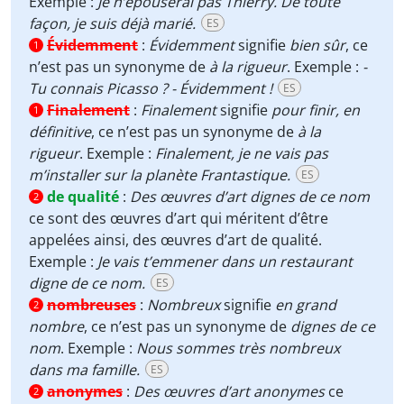
Exemple :
Je n’épouserai pas Thierry. De toute
façon, je suis déjà marié.
ES
Évidemment
:
Évidemment
signifie
bien sûr
, ce
1
n’est pas un synonyme de
à la rigueur
. Exemple :
-
Tu connais Picasso ? - Évidemment !
ES
Finalement
:
Finalement
signifie
pour finir,
en
1
définitive
, ce n’est pas un synonyme de
à la
rigueur
. Exemple :
Finalement, je ne vais pas
m’installer sur la planète Frantastique.
ES
de qualité
:
Des œuvres d’art dignes de ce nom
2
ce sont des œuvres d’art qui méritent d’être
appelées ainsi, des œuvres d’art de qualité.
Exemple :
Je vais t’emmener dans un restaurant
digne de ce nom.
ES
nombreuses
:
Nombreux
signifie
en grand
2
nombre
, ce n’est pas un synonyme de
dignes de ce
nom
. Exemple :
Nous sommes très nombreux
dans ma famille.
ES
anonymes
:
Des œuvres d’art anonymes
ce
2