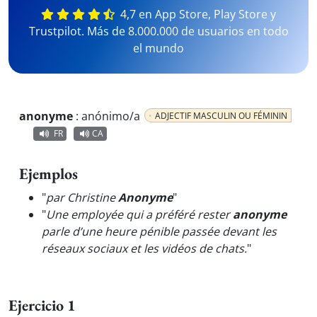
4,7 en App Store, Play Store y
Trustpilot. Más de 8.000.000 de usuarios en todo
el mundo
anonyme
:
anónimo/a
ADJECTIF MASCULIN OU FÉMININ
FR
CA
Ejemplos
"
par Christine
Anonyme
"
"
Une employée qui a préféré rester
anonyme
parle d’une heure pénible passée devant les
réseaux sociaux et les vidéos de chats.
"
Ejercicio 1