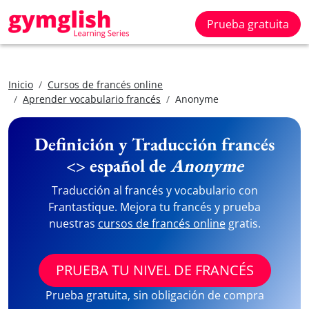
Prueba gratuita
Inicio
Cursos de francés online
Aprender vocabulario francés
Anonyme
Definición y Traducción francés
<> español de
Anonyme
Traducción al francés y vocabulario con
Frantastique. Mejora tu francés y prueba
nuestras
cursos de francés online
gratis.
PRUEBA TU NIVEL DE FRANCÉS
Prueba gratuita, sin obligación de compra