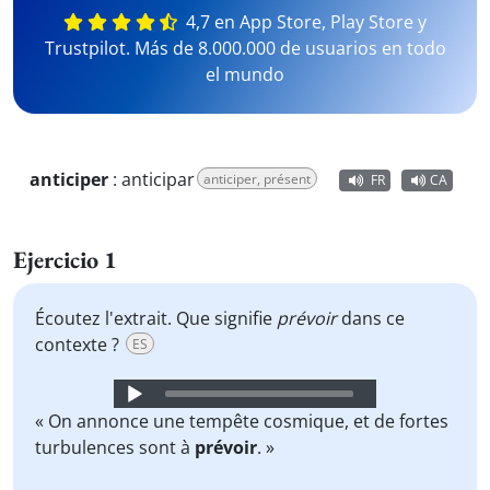
4,7 en App Store, Play Store y
Trustpilot. Más de 8.000.000 de usuarios en todo
el mundo
anticiper
:
anticipar
anticiper, présent
FR
CA
Ejercicio 1
Écoutez l'extrait. Que signifie
prévoir
dans ce
contexte ?
ES
Audio
Player
« On annonce une tempête cosmique, et de fortes
turbulences sont à
prévoir
. »