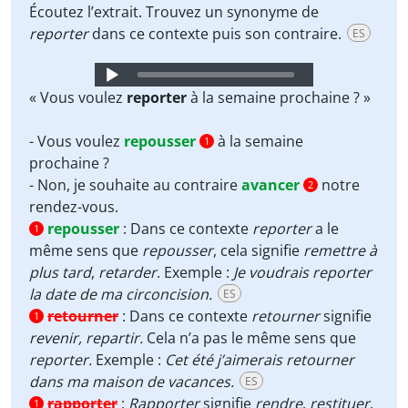
Écoutez l’extrait. Trouvez un synonyme de
reporter
dans ce contexte puis son contraire.
ES
Audio
Player
« Vous voulez
reporter
à la semaine prochaine ? »
- Vous voulez
repousser
à la semaine
1
prochaine ?
- Non, je souhaite au contraire
avancer
notre
2
rendez-vous.
repousser
:
Dans ce contexte
reporter
a le
1
même sens que
repousser
, cela signifie
remettre à
plus tard
,
retarder
. Exemple :
Je voudrais reporter
la date de ma circoncision.
ES
retourner
:
Dans ce contexte
retourner
signifie
1
revenir, repartir.
Cela n’a pas le même sens que
reporter.
Exemple :
Cet été j’aimerais retourner
dans ma maison de vacances.
ES
rapporter
:
Rapporter
signifie
rendre
,
restituer
.
1