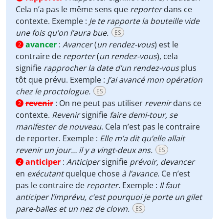
Cela n’a pas le même sens que
reporter
dans ce
contexte. Exemple :
Je te rapporte la bouteille vide
une fois qu’on l’aura bue.
ES
avancer
:
Avancer
(
un rendez-vous
) est le
2
contraire de
reporter
(
un rendez-vous
), cela
signifie
rapprocher la date d’un rendez-vous
plus
tôt que prévu. Exemple :
J’ai avancé mon opération
chez le proctologue.
ES
revenir
:
On ne peut pas utiliser
revenir
dans ce
2
contexte.
Revenir
signifie
faire demi-tour,
se
manifester de nouveau
. Cela n’est pas le contraire
de reporter. Exemple :
Elle m’a dit qu’elle allait
revenir un jour
… il y a vingt-deux ans.
ES
anticiper
:
Anticiper
signifie
prévoir,
devancer
2
en
exécutant
quelque chose
à l’avance
. Ce n’est
pas le contraire de
reporter
. Exemple :
Il faut
anticiper l’imprévu, c’est pourquoi je porte un gilet
pare-balles et un nez de clown.
ES