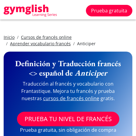
Prueba gratuita
Inicio
Cursos de francés online
Aprender vocabulario francés
Anticiper
Definición y Traducción francés
<> español de
Anticiper
Traducción al francés y vocabulario con
Frantastique. Mejora tu francés y prueba
nuestras
cursos de francés online
gratis.
PRUEBA TU NIVEL DE FRANCÉS
Prueba gratuita, sin obligación de compra