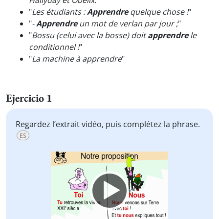
Hallyday et Obélix.
"
"
Les étudiants :
Apprendre
quelque chose !
"
"
-
Apprendre
un mot de verlan par jour ;
"
"
Bossu (celui avec la bosse) doit
apprendre
le
conditionnel !
"
"
La machine à apprendre
"
Ejercicio 1
Regardez l’extrait vidéo, puis complétez la phrase.
ES
Video
Player