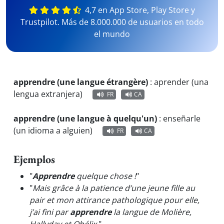
4,7 en App Store, Play Store y
Trustpilot. Más de 8.000.000 de usuarios en todo
el mundo
apprendre (une langue étrangère)
:
aprender (una
lengua extranjera)
FR
CA
apprendre (une langue à quelqu'un)
:
enseñarle
(un idioma a alguien)
FR
CA
Ejemplos
"
Apprendre
quelque chose !
"
"
Mais grâce à la patience d’une jeune fille au
pair et mon attirance pathologique pour elle,
j’ai fini par
apprendre
la langue de Molière,