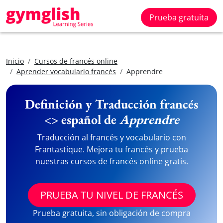
Prueba gratuita
Inicio
Cursos de francés online
Aprender vocabulario francés
Apprendre
Definición y Traducción francés
<> español de
Apprendre
Traducción al francés y vocabulario con
Frantastique. Mejora tu francés y prueba
nuestras
cursos de francés online
gratis.
PRUEBA TU NIVEL DE FRANCÉS
Prueba gratuita, sin obligación de compra