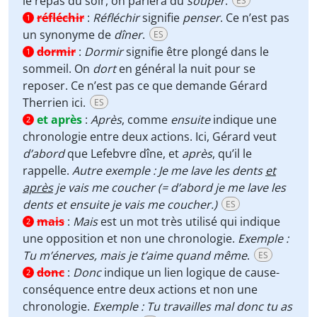
le repas du soir, on parlera du
souper
.
ES
réfléchir
:
Réfléchir
signifie
penser
. Ce n’est pas
1
un synonyme de
dîner
.
ES
dormir
:
Dormir
signifie être plongé dans le
1
sommeil. On
dort
en général la nuit pour se
reposer. Ce n’est pas ce que demande Gérard
Therrien ici.
ES
et après
:
Après
, comme
ensuite
indique une
2
chronologie entre deux actions. Ici, Gérard veut
d’abord
que Lefebvre dîne, et
après
, qu’il le
rappelle.
Autre exemple : Je me lave les dents
et
après
je vais me coucher (= d’abord je me lave les
dents et ensuite je vais me coucher.)
ES
mais
:
Mais
est un mot très utilisé qui indique
2
une opposition et non une chronologie.
Exemple :
Tu m’énerves, mais je t’aime quand même
.
ES
donc
:
Donc
indique un lien logique de cause-
2
conséquence entre deux actions et non une
chronologie.
Exemple : Tu travailles mal donc tu as