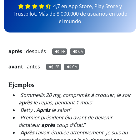
4,7 en App Store, Play Store y
Trustpilot. Más de 8.000.000 de usuarios en todo
el mundo
après
:
después
FR
CA
avant
:
antes
FR
CA
Ejemplos
"
Sommeilix 20 mg, comprimés à croquer, le soir
après
le repas, pendant 1 mois
"
"
Betty :
Après
le salon
"
"
Premier président élu avant de devenir
dictateur
après
coup d’État.
"
"
Après
l’avoir étudiée attentivement, je suis au