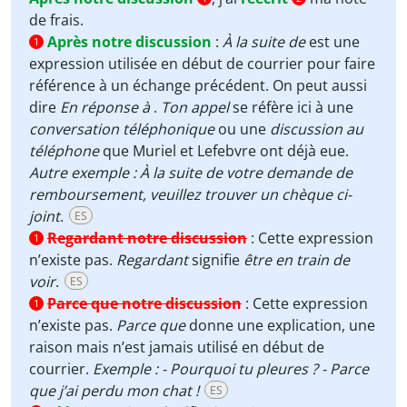
de frais.
Après notre discussion
:
À la suite de
est une
1
expression utilisée en début de courrier pour faire
référence à un échange précédent. On peut aussi
dire
En réponse à
.
Ton appel
se réfère ici à une
conversation téléphonique
ou une
discussion au
téléphone
que Muriel et Lefebvre ont déjà eue.
Autre exemple : À la suite de votre demande de
remboursement, veuillez trouver un chèque ci-
joint
.
ES
Regardant notre discussion
:
Cette expression
1
n’existe pas.
Regardant
signifie
être en train de
voir
.
ES
Parce que notre discussion
:
Cette expression
1
n’existe pas.
Parce que
donne une explication, une
raison mais n’est jamais utilisé en début de
courrier.
Exemple : - Pourquoi tu pleures ? - Parce
que j’ai perdu mon chat !
ES