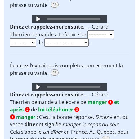
phrase suivante.
ES
Audio
Player
Dînez
et
rappelez-moi
ensuite
. → Gérard
Therrien demande à Lefebvre de
de
.
Écoutez l’extrait puis complétez correctement la
phrase suivante.
ES
Audio
Player
Dînez
et
rappelez-moi
ensuite
. → Gérard
Therrien demande à Lefebvre de
manger
et
1
après
de
lui téléphoner
.
2
3
manger
:
C’est la bonne réponse.
Dînez
vient du
1
verbe
dîner
et signifie
manger le repas du soir
.
Cela s’appelle
un dîner
en France. Au Québec, pour