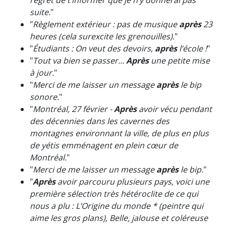
regret de t’informer que je n’y donnerai pas
suite.
"
"
Règlement extérieur : pas de musique
après
23
heures (cela surexcite les grenouilles).
"
"
Étudiants : On veut des devoirs,
après
l’école !
"
"
Tout va bien se passer...
Après
une petite mise
à jour.
"
"
Merci de me laisser un message
après
le bip
sonore.
"
"
Montréal, 27 février -
Après
avoir vécu pendant
des décennies dans les cavernes des
montagnes environnant la ville, de plus en plus
de yétis emménagent en plein cœur de
Montréal.
"
"
Merci de me laisser un message
après
le bip.
"
"
Après
avoir parcouru plusieurs pays, voici une
première sélection très hétéroclite de ce qui
nous a plu : L’Origine du monde * (peintre qui
aime les gros plans), Belle, jalouse et coléreuse