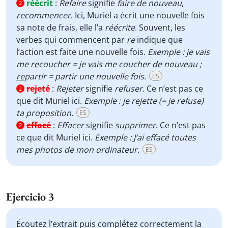
réécrit
:
Refaire
signifie
faire de nouveau
,
2
recommencer
. Ici, Muriel a écrit une nouvelle fois
sa note de frais, elle l’a
réécrite
. Souvent, les
verbes qui commencent par
re
indique que
l’action est faite une nouvelle fois.
Exemple : je vais
me
re
coucher = je vais me coucher de nouveau ;
re
partir = partir une nouvelle fois.
ES
rejeté
:
Rejeter
signifie
refuser
. Ce n’est pas ce
2
que dit Muriel ici.
Exemple : je rejette (= je refuse)
ta proposition.
ES
effacé
:
Effacer
signifie
supprimer
. Ce n’est pas
2
ce que dit Muriel ici.
Exemple : J’ai effacé toutes
mes photos de mon ordinateur.
ES
Ejercicio 3
Écoutez l’extrait puis complétez correctement la