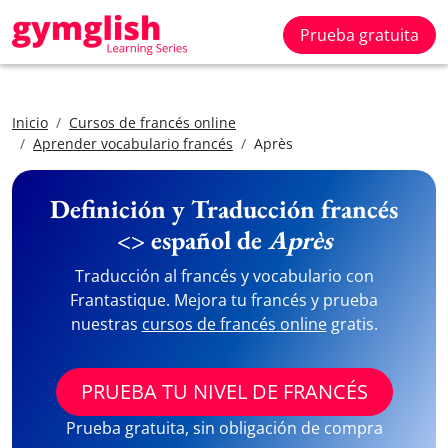
Prueba gratuita
Inicio
Cursos de francés online
Aprender vocabulario francés
Après
Definición y Traducción francés
<> español de
Après
Traducción al francés y vocabulario con
Frantastique. Mejora tu francés y prueba
nuestras
cursos de francés online
gratis.
PRUEBA TU NIVEL DE FRANCÉS
Prueba gratuita, sin obligación de compra