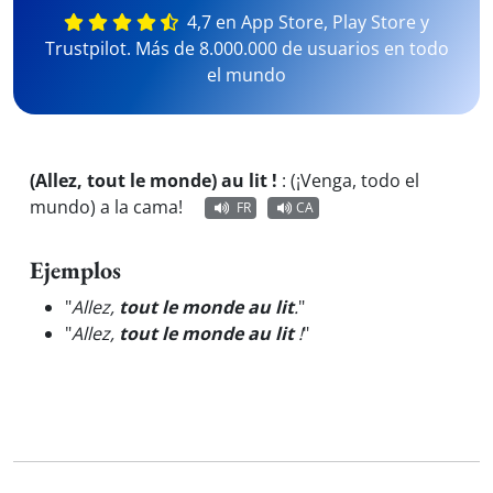
4,7 en App Store, Play Store y
Trustpilot. Más de 8.000.000 de usuarios en todo
el mundo
(Allez, tout le monde) au lit !
:
(¡Venga, todo el
mundo) a la cama!
FR
CA
Ejemplos
"
Allez,
tout le monde au lit
.
"
"
Allez,
tout le monde au lit
!
"