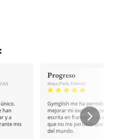
:
Progreso
EEUU)
Maya (París, Francia)
único.
Gymglish me ha permitido
e han
mejorar mi expresión oral y
r y a
escrita en francés. Una cita
rante mis
que no me perdería por nada
del mundo.