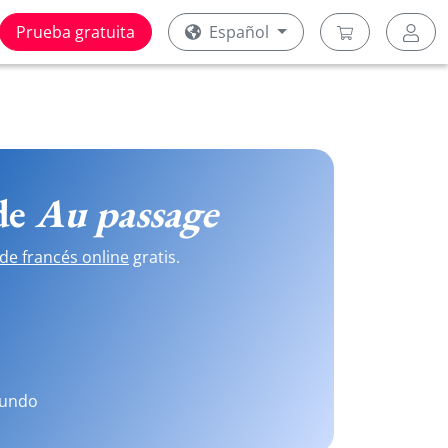
Prueba gratuita
Español
 de
Au passage
de francés online
gratis.
mundo