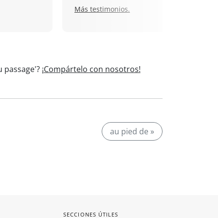
Más testimonios.
Au passage'?
¡Compártelo con nosotros!
au pied de »
SECCIONES ÚTILES