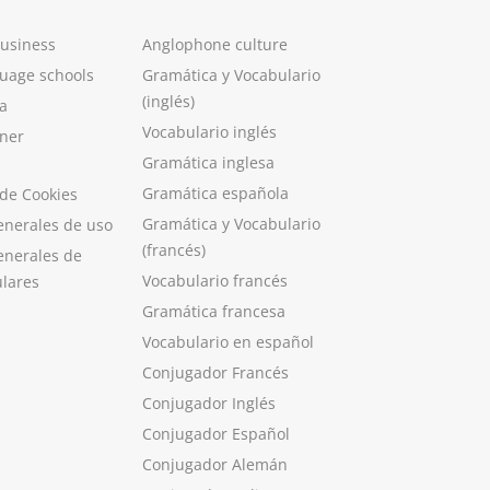
Business
Anglophone culture
guage schools
Gramática y Vocabulario
(inglés)
a
Vocabulario inglés
ner
Gramática inglesa
Gramática española
 de Cookies
Gramática y Vocabulario
enerales de uso
(francés)
enerales de
Vocabulario francés
ulares
Gramática francesa
Vocabulario en español
Conjugador Francés
Conjugador Inglés
Conjugador Español
Conjugador Alemán