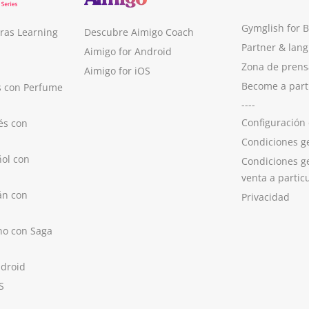
Gymglish for 
ras Learning
Descubre Aimigo Coach
Partner & lan
Aimigo for Android
Zona de prens
Aimigo for iOS
Become a part
s con Perfume
----
Configuración
és con
Condiciones g
ol con
Condiciones g
venta a partic
án con
Privacidad
no con Saga
ndroid
S