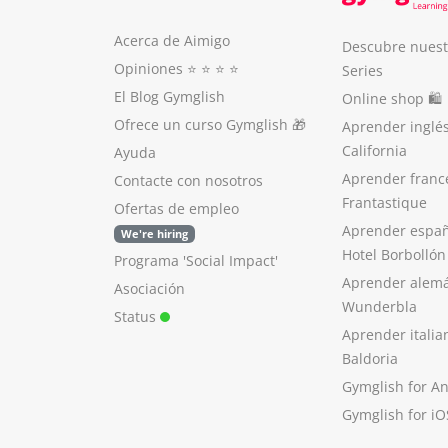
Acerca de Aimigo
Descubre nuest
Opiniones
⭐️ ⭐️ ⭐️ ⭐️
Series
El Blog Gymglish
Online shop 🛍
Ofrece un curso Gymglish
🎁
Aprender inglé
California
Ayuda
Aprender franc
Contacte con nosotros
Frantastique
Ofertas de empleo
Aprender españ
We're hiring
Hotel Borbollón
Programa 'Social Impact'
Aprender alem
Asociación
Wunderbla
Status
Aprender italia
Baldoria
Gymglish for A
Gymglish for iO