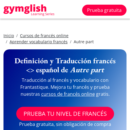
Prueba gratuita
Inicio
Cursos de francés online
Aprender vocabulario francés
Autre part
Definición y Traducción francés
<> español de
Autre part
Traducción al francés y vocabulario con
Frantastique. Mejora tu francés y prueba
nuestras
cursos de francés online
gratis.
PRUEBA TU NIVEL DE FRANCÉS
Prueba gratuita, sin obligación de compra