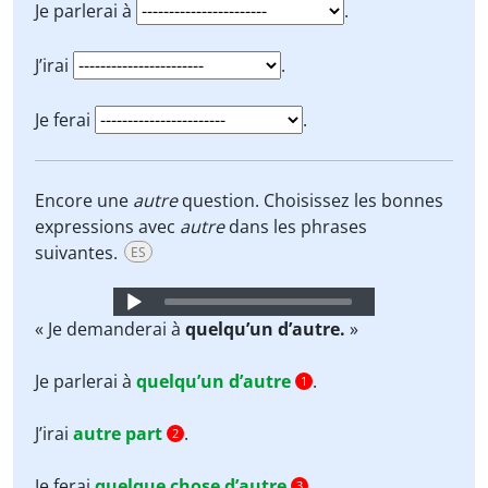
Je parlerai à
.
J’irai
.
Je ferai
.
Encore une
autre
question. Choisissez les bonnes
expressions avec
autre
dans les phrases
suivantes.
ES
Audio
Player
« Je demanderai à
quelqu’un d’autre.
»
Je parlerai à
quelqu’un d’autre
.
1
J’irai
autre part
.
2
Je ferai
quelque chose d’autre
.
3