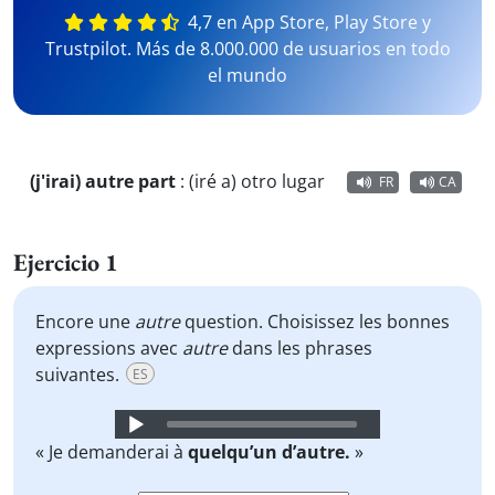
4,7 en App Store, Play Store y
Trustpilot. Más de 8.000.000 de usuarios en todo
el mundo
(j'irai) autre part
:
(iré a) otro lugar
FR
CA
Ejercicio 1
Encore une
autre
question. Choisissez les bonnes
expressions avec
autre
dans les phrases
suivantes.
ES
Audio
Player
« Je demanderai à
quelqu’un d’autre.
»