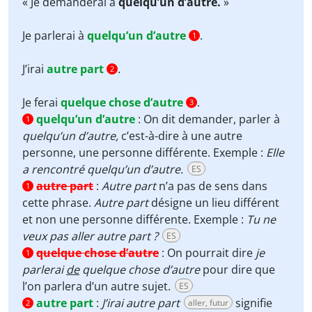
Player
« Je demanderai à
quelqu’un d’autre.
»
Je parlerai à
quelqu’un d’autre
.
1
J’irai
autre part
.
2
Je ferai
quelque chose d’autre
.
3
quelqu’un d’autre
:
On dit demander, parler à
1
quelqu’un d’autre
,
c’est-à-dire à une autre
personne, une personne différente. Exemple :
Elle
a rencontré quelqu’un d’autre.
ES
autre part
:
Autre part
n’a pas de sens dans
1
cette phrase.
Autre part
désigne un lieu différent
et non une personne différente. Exemple :
Tu ne
veux pas aller autre part ?
ES
quelque chose d’autre
:
On pourrait dire
je
1
parlerai
de
quelque chose d’autre
pour dire que
l’on parlera d’un autre sujet.
ES
autre part
:
J’irai autre part
signifie
aller, futur
2