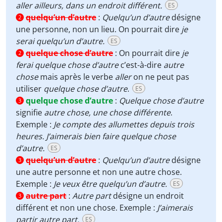
aller ailleurs, dans un endroit différent.
ES
quelqu’un d’autre
:
Quelqu’un d’autre
désigne
2
une personne, non un lieu. On pourrait dire
je
serai quelqu’un d’autre.
ES
quelque chose d’autre
:
On pourrait dire
je
2
ferai quelque chose d’autre
c’est-à-dire
autre
chose
mais après le verbe
aller
on ne peut pas
utiliser
quelque chose d’autre
.
ES
quelque chose d’autre
:
Quelque chose d’autre
3
signifie
autre chose, une chose différente
.
Exemple :
Je compte des allumettes depuis trois
heures. J’aimerais bien faire quelque chose
d’autre.
ES
quelqu’un d’autre
:
Quelqu’un d’autre
désigne
3
une autre personne et non une autre chose.
Exemple :
Je veux être quelqu’un d’autre.
ES
autre part
:
Autre part
désigne un endroit
3
différent et non une chose. Exemple :
J’aimerais
partir autre part.
ES