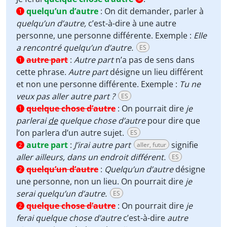
quelqu’un d’autre
:
On dit demander, parler à
1
quelqu’un d’autre
,
c’est-à-dire à une autre
personne, une personne différente. Exemple :
Elle
a rencontré quelqu’un d’autre.
ES
autre part
:
Autre part
n’a pas de sens dans
1
cette phrase.
Autre part
désigne un lieu différent
et non une personne différente. Exemple :
Tu ne
veux pas aller autre part ?
ES
quelque chose d’autre
:
On pourrait dire
je
1
parlerai
de
quelque chose d’autre
pour dire que
l’on parlera d’un autre sujet.
ES
autre part
:
J’irai autre part
signifie
aller, futur
2
aller ailleurs, dans un endroit différent.
ES
quelqu’un d’autre
:
Quelqu’un d’autre
désigne
2
une personne, non un lieu. On pourrait dire
je
serai quelqu’un d’autre.
ES
quelque chose d’autre
:
On pourrait dire
je
2
ferai quelque chose d’autre
c’est-à-dire
autre