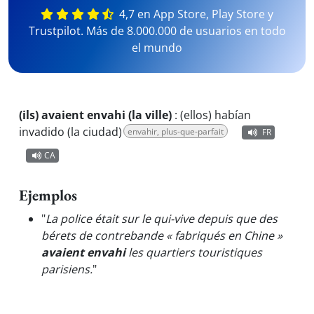
4,7 en App Store, Play Store y
Trustpilot. Más de 8.000.000 de usuarios en todo
el mundo
(ils) avaient envahi (la ville)
:
(ellos) habían
invadido (la ciudad)
envahir, plus-que-parfait
FR
CA
Ejemplos
"
La police était sur le qui-vive depuis que des
bérets de contrebande « fabriqués en Chine »
avaient envahi
les quartiers touristiques
parisiens.
"