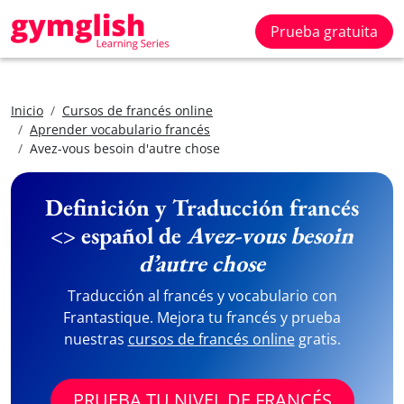
Prueba gratuita
Inicio
Cursos de francés online
Aprender vocabulario francés
Avez-vous besoin d'autre chose
Definición y Traducción francés
<> español de
Avez-vous besoin
d’autre chose
Traducción al francés y vocabulario con
Frantastique. Mejora tu francés y prueba
nuestras
cursos de francés online
gratis.
PRUEBA TU NIVEL DE FRANCÉS