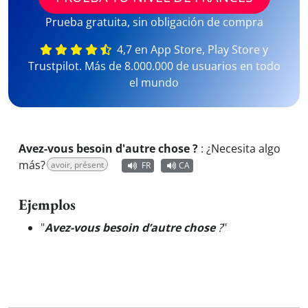
Prueba gratuita, sin obligación de compra
4,7 en App Store, Play Store y
Trustpilot. Más de 8.000.000 de usuarios en todo
el mundo
Avez-vous besoin d'autre chose ?
:
¿Necesita algo
más?
avoir, présent
FR
CA
Ejemplos
"
Avez-vous besoin d’autre chose
?
"