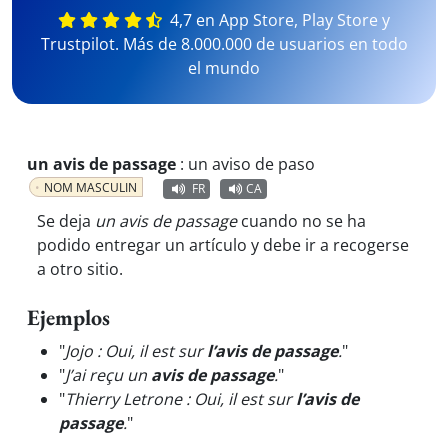
4,7 en App Store, Play Store y
Trustpilot. Más de 8.000.000 de usuarios en todo
el mundo
un avis de passage
:
un aviso de paso
NOM MASCULIN
FR
CA
Se deja
un avis de passage
cuando no se ha
podido entregar un artículo y debe ir a recogerse
a otro sitio.
Ejemplos
"
Jojo : Oui, il est sur
l’avis de passage
.
"
"
J’ai reçu un
avis de passage
.
"
"
Thierry Letrone : Oui, il est sur
l’avis de
passage
.
"