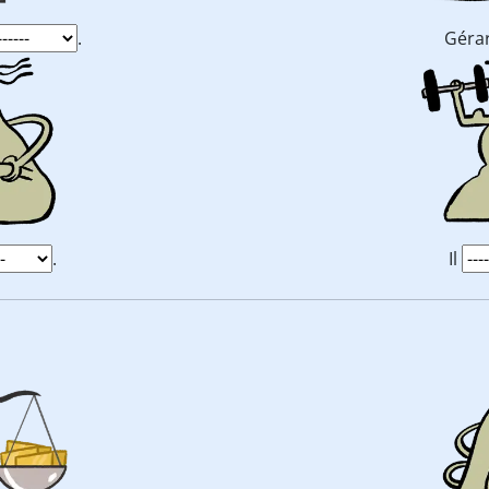
.
Géra
.
Il