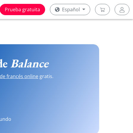
Prueba gratuita
Español
 de
Balance
de francés online
gratis.
mundo