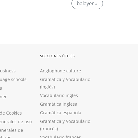
balayer »
SECCIONES ÚTILES
Business
Anglophone culture
guage schools
Gramática y Vocabulario
(inglés)
a
Vocabulario inglés
ner
Gramática inglesa
Gramática española
 de Cookies
Gramática y Vocabulario
enerales de uso
(francés)
enerales de
Vocabulario francés
ulares