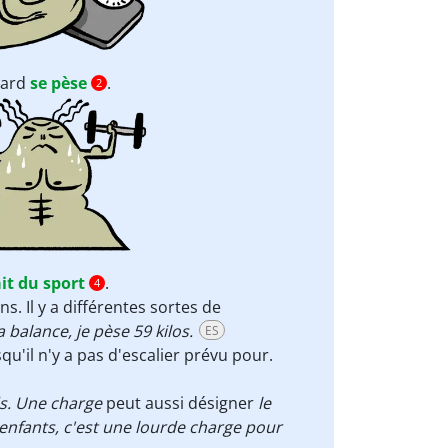
rard
se pèse
.
2
ait du sport
.
4
ns. Il y a différentes sortes de
 balance, je pèse 59 kilos.
ES
'il n'y a pas d'escalier prévu pour.
ds. Une charge
peut aussi désigner
le
t enfants, c'est une lourde charge pour