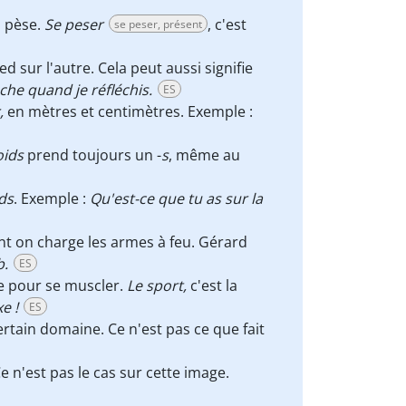
l pèse.
Se peser
, c'est
se peser, présent
d sur l'autre. Cela peut aussi signifie
che quand je réfléchis.
ES
,
en mètres et centimètres. Exemple :
oids
prend toujours un -
s
, même au
ids
. Exemple :
Qu'est-ce que tu as sur la
ont on charge les armes à feu. Gérard
b.
ES
ive pour se muscler.
Le sport,
c'est la
xe !
ES
rtain domaine. Ce n'est pas ce que fait
e n'est pas le cas sur cette image.