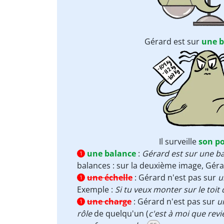
Gérard est sur
une b
Il surveille
son po
une balance
:
Gérard est sur une ba
1
balances : sur la deuxième image, Gér
une échelle
:
Gérard n'est pas sur
u
1
Exemple :
Si tu veux monter sur le toit
une charge
:
Gérard n'est pas sur
u
1
rôle
de quelqu'un (
c'est à moi que revi