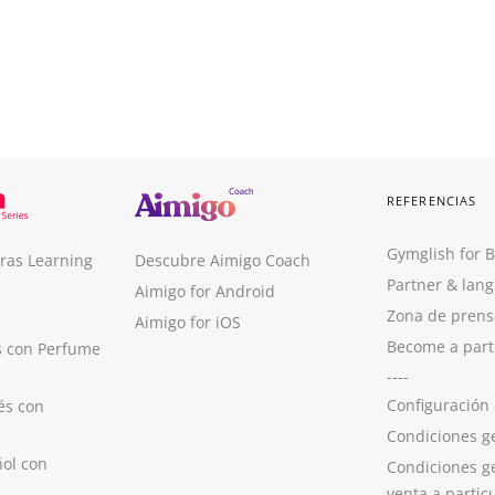
REFERENCIAS
Gymglish for 
ras Learning
Descubre Aimigo Coach
Partner & lan
Aimigo for Android
Zona de prens
Aimigo for iOS
Become a part
s con Perfume
----
Configuración
és con
Condiciones g
ol con
Condiciones g
venta a partic