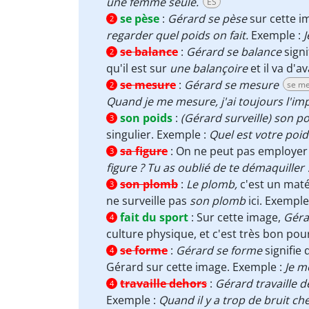
une femme seule.
ES
se pèse
:
Gérard se pèse
sur cette im
2
regarder quel poids on fait.
Exemple :
J
se balance
:
Gérard se balance
signi
2
qu'il est sur
une balançoire
et il va d'
se mesure
:
Gérard se mesure
se me
2
Quand je me mesure, j'ai toujours l'im
son poids
:
(Gérard surveille) son po
3
singulier. Exemple :
Quel est votre poid
sa figure
:
On ne peut pas employe
3
figure ? Tu as oublié de te démaquiller 
son plomb
:
Le plomb,
c'est un maté
3
ne surveille pas
son plomb
ici. Exemple
fait du sport
:
Sur cette image,
Gérar
4
culture physique, et c'est très bon pou
se forme
:
Gérard se forme
signifie 
4
Gérard sur cette image. Exemple :
Je m
travaille dehors
:
Gérard travaille 
4
Exemple :
Quand il y a trop de bruit che