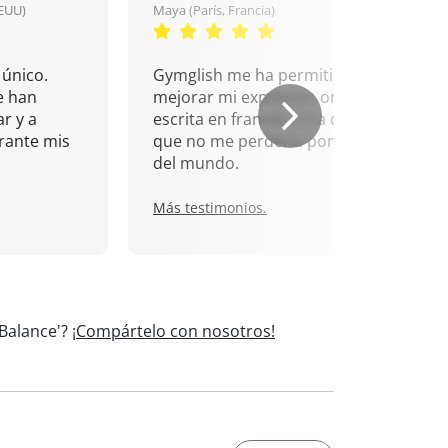
EEUU)
Maya (París, Francia)
único.
Gymglish me ha permitido
e han
mejorar mi expresión oral y
r y a
escrita en francés. Una cita
rante mis
que no me perdería por nada
del mundo.
Más testimonios.
'Balance'?
¡Compártelo con nosotros!