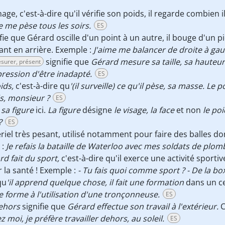
age, c'est-à-dire qu'il vérifie son poids, il regarde combien i
e me pèse tous les soirs.
ES
fie que Gérard oscille d'un point à un autre, il bouge d'un pie
avant en arrière. Exemple :
J'aime me balancer de droite à gau
signifie que
Gérard mesure sa taille,
sa hauteur
surer, présent
pression d'être inadapté.
ES
ids,
c'est-à-dire qu
'(il surveille) ce qu'il pèse, sa masse.
Le p
s, monsieur ?
ES
r
sa figure
ici.
La figure
désigne
le visage,
la face
et non
le po
?
ES
riel très pesant, utilisé notamment pour faire des balles d
 :
Je refais la bataille de Waterloo avec mes soldats de plom
d fait du sport,
c'est-à-dire qu'il exerce une activité sport
r la santé ! Exemple :
- Tu fais quoi comme sport ? - De la bo
qu
'il apprend quelque chose, il fait une formation
dans un ce
e forme à l'utilisation d'une tronçonneuse.
ES
dehors
signifie que
Gérard effectue son travail à l'extérieur.
C
z moi, je préfère travailler dehors, au soleil.
ES