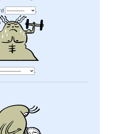
rd
.
.