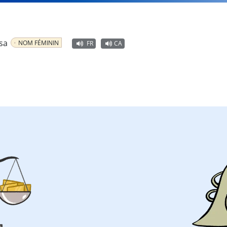
esa
NOM FÉMININ
FR
CA