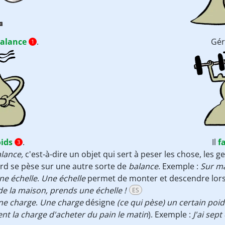
alance
.
Gé
1
ids
.
Il
f
3
lance,
c'est-à-dire un objet qui sert à peser les chose, les ge
ard se pèse sur une autre sorte de
balance
. Exemple :
Sur ma
ne échelle
.
Une échelle
permet de monter et descendre lorsqu
 de la maison, prends une échelle !
ES
ne charge
.
Une charge
désigne
(ce qui pèse) un certain poi
ent la charge d'acheter du pain le matin
). Exemple :
J'ai sep