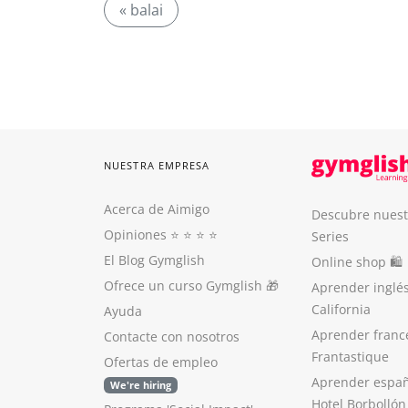
« balai
NUESTRA EMPRESA
Acerca de Aimigo
Descubre nuest
Opiniones
⭐️ ⭐️ ⭐️ ⭐️
Series
El Blog Gymglish
Online shop 🛍
Ofrece un curso Gymglish
🎁
Aprender inglé
California
Ayuda
Aprender franc
Contacte con nosotros
Frantastique
Ofertas de empleo
Aprender españ
We're hiring
Hotel Borbollón