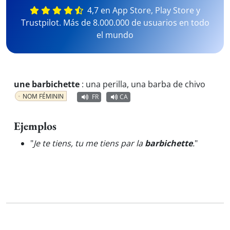
4,7 en App Store, Play Store y
Trustpilot. Más de 8.000.000 de usuarios en todo
el mundo
une barbichette
:
una perilla, una barba de chivo
NOM FÉMININ
FR
CA
Ejemplos
"
Je te tiens, tu me tiens par la
barbichette
.
"