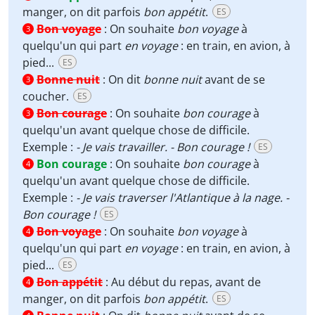
manger, on dit parfois
bon appétit
.
ES
Bon voyage
:
On souhaite
bon voyage
à
3
quelqu'un qui part
en voyage
: en train, en avion, à
pied...
ES
Bonne nuit
:
On dit
bonne nuit
avant de se
3
coucher.
ES
Bon courage
:
On souhaite
bon courage
à
3
quelqu'un avant quelque chose de difficile.
Exemple :
- Je vais travailler. - Bon courage !
ES
Bon courage
:
On souhaite
bon courage
à
4
quelqu'un avant quelque chose de difficile.
Exemple :
- Je vais traverser l'Atlantique à la nage. -
Bon courage !
ES
Bon voyage
:
On souhaite
bon voyage
à
4
quelqu'un qui part
en voyage
: en train, en avion, à
pied...
ES
Bon appétit
:
Au début du repas, avant de
4
manger, on dit parfois
bon appétit
.
ES