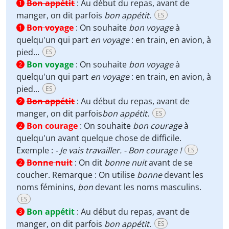
Bon appétit
:
Au début du repas, avant de
1
manger, on dit parfois
bon appétit
.
ES
Bon voyage
:
On souhaite
bon voyage
à
1
quelqu'un qui part
en voyage
: en train, en avion, à
pied...
ES
Bon voyage
:
On souhaite
bon voyage
à
2
quelqu'un qui part
en voyage
: en train, en avion, à
pied...
ES
Bon appétit
:
Au début du repas, avant de
2
manger, on dit parfois
bon appétit
.
ES
Bon courage
:
On souhaite
bon courage
à
2
quelqu'un avant quelque chose de difficile.
Exemple :
- Je vais travailler. - Bon courage !
ES
Bonne nuit
:
On dit
bonne nuit
avant de se
2
coucher. Remarque : On utilise
bonne
devant les
noms féminins,
bon
devant les noms masculins.
ES
Bon appétit
:
Au début du repas, avant de
3
manger, on dit parfois
bon appétit
.
ES