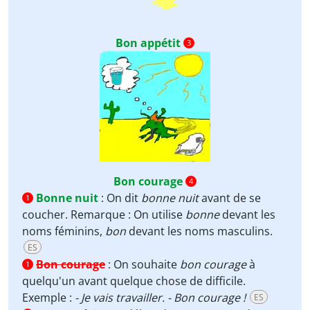
Bon appétit
3
Bon courage
4
Bonne nuit
:
On dit
bonne nuit
avant de se
1
coucher. Remarque : On utilise
bonne
devant les
noms féminins,
bon
devant les noms masculins.
ES
Bon courage
:
On souhaite
bon courage
à
1
quelqu'un avant quelque chose de difficile.
Exemple :
- Je vais travailler. - Bon courage !
ES