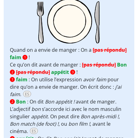
Quand on a envie de manger : On a
[pas répondu]
faim
!
1
Ce qu’on dit avant de manger :
[pas répondu]
Bon
[pas répondu]
appétit
!
2
3
faim
:
On utilise l’expression
avoir faim
pour
1
dire qu’on a envie de manger. On écrit donc :
j’ai
faim
.
ES
Bon
:
On dit
Bon appétit !
avant de manger.
2
L’adjectif
bon
s’accorde ici avec le nom masculin
singulier
appétit
. On peut dire
Bon après-midi !
,
Bon match (de foot) !
, ou
bon film !
, avant le
cinéma.
ES