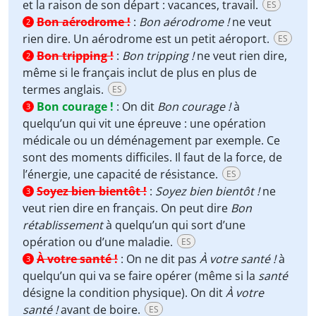
et la raison de son départ : vacances, travail.
ES
Bon aérodrome !
:
Bon aérodrome !
ne veut
2
rien dire. Un aérodrome est un petit aéroport.
ES
Bon tripping !
:
Bon tripping !
ne veut rien dire,
2
même si le français inclut de plus en plus de
termes anglais.
ES
Bon courage !
:
On dit
Bon courage !
à
3
quelqu’un qui vit une épreuve : une opération
médicale ou un déménagement par exemple. Ce
sont des moments difficiles. Il faut de la force, de
l’énergie, une capacité de résistance.
ES
Soyez bien bientôt !
:
Soyez bien bientôt !
ne
3
veut rien dire en français. On peut dire
Bon
rétablissement
à quelqu’un qui sort d’une
opération ou d’une maladie.
ES
À votre santé !
:
On ne dit pas
À votre santé !
à
3
quelqu’un qui va se faire opérer (même si la
santé
désigne la condition physique). On dit
À votre
santé !
avant de boire.
ES