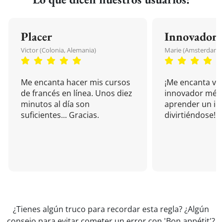
Placer
Innovador
Victor (Colonia, Alemania)
Marie (Amsterdam, 
Me encanta hacer mis cursos
¡Me encanta vu
de francés en línea. Unos diez
innovador mét
minutos al día son
aprender un i
suficientes... Gracias.
divirtiéndose!
¿Tienes algún truco para recordar esta regla? ¿Algún
consejo para evitar cometer un error con 'Bon appétit'?