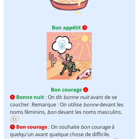
Bon appétit
3
Bon courage
4
Bonne nuit
:
On dit
bonne nuit
avant de se
1
coucher. Remarque : On utilise
bonne
devant les
noms féminins,
bon
devant les noms masculins.
ES
Bon courage
:
On souhaite
bon courage
à
1
quelqu'un avant quelque chose de difficile.