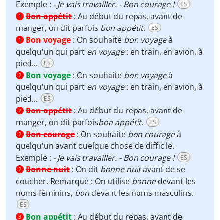
Exemple :
- Je vais travailler. - Bon courage !
ES
Bon appétit
:
Au début du repas, avant de
1
manger, on dit parfois
bon appétit
.
ES
Bon voyage
:
On souhaite
bon voyage
à
1
quelqu'un qui part
en voyage
: en train, en avion, à
pied...
ES
Bon voyage
:
On souhaite
bon voyage
à
2
quelqu'un qui part
en voyage
: en train, en avion, à
pied...
ES
Bon appétit
:
Au début du repas, avant de
2
manger, on dit parfois
bon appétit
.
ES
Bon courage
:
On souhaite
bon courage
à
2
quelqu'un avant quelque chose de difficile.
Exemple :
- Je vais travailler. - Bon courage !
ES
Bonne nuit
:
On dit
bonne nuit
avant de se
2
coucher. Remarque : On utilise
bonne
devant les
noms féminins,
bon
devant les noms masculins.
ES
Bon appétit
:
Au début du repas, avant de
3