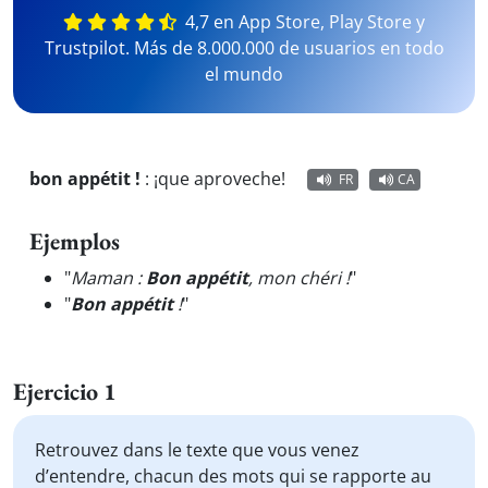
4,7 en App Store, Play Store y
Trustpilot. Más de 8.000.000 de usuarios en todo
el mundo
bon appétit !
:
¡que aproveche!
FR
CA
Ejemplos
"
Maman :
Bon appétit
, mon chéri !
"
"
Bon appétit
!
"
Ejercicio 1
Retrouvez dans le texte que vous venez
d’entendre, chacun des mots qui se rapporte au