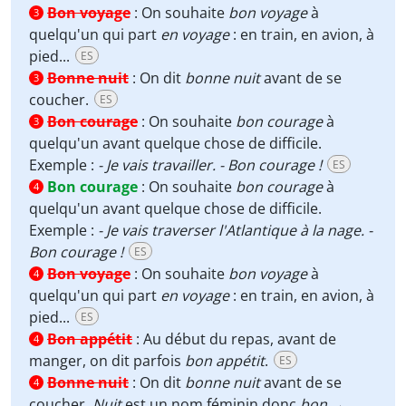
Bon voyage
:
On souhaite
bon voyage
à
3
quelqu'un qui part
en voyage
: en train, en avion, à
pied...
ES
Bonne nuit
:
On dit
bonne nuit
avant de se
3
coucher.
ES
Bon courage
:
On souhaite
bon courage
à
3
quelqu'un avant quelque chose de difficile.
Exemple :
- Je vais travailler. - Bon courage !
ES
Bon courage
:
On souhaite
bon courage
à
4
quelqu'un avant quelque chose de difficile.
Exemple :
- Je vais traverser l'Atlantique à la nage. -
Bon courage !
ES
Bon voyage
:
On souhaite
bon voyage
à
4
quelqu'un qui part
en voyage
: en train, en avion, à
pied...
ES
Bon appétit
:
Au début du repas, avant de
4
manger, on dit parfois
bon appétit
.
ES
Bonne nuit
:
On dit
bonne nuit
avant de se
4
coucher.
Nuit
est un nom féminin donc
bon
→