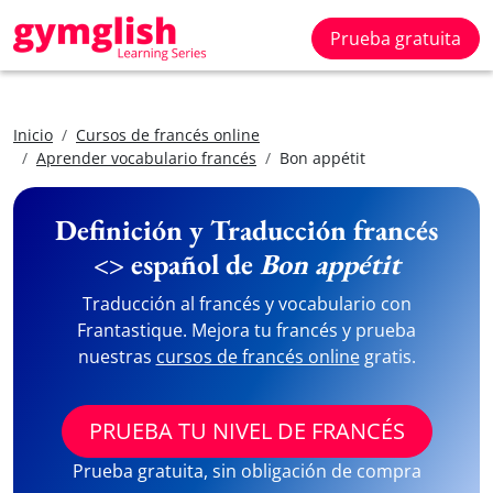
Prueba gratuita
Inicio
Cursos de francés online
Aprender vocabulario francés
Bon appétit
Definición y Traducción francés
<> español de
Bon appétit
Traducción al francés y vocabulario con
Frantastique. Mejora tu francés y prueba
nuestras
cursos de francés online
gratis.
PRUEBA TU NIVEL DE FRANCÉS
Prueba gratuita, sin obligación de compra