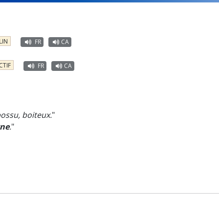
LIN
FR
CA
CTIF
FR
CA
bossu, boiteux.
"
gne
.
"