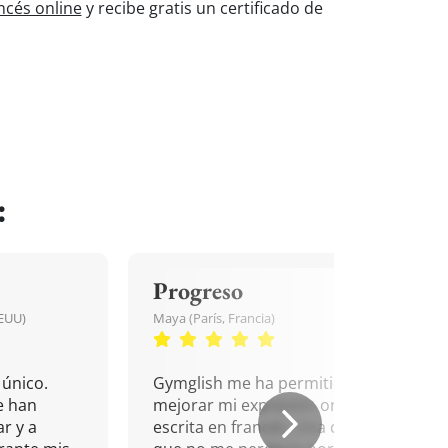
ncés online
y recibe gratis un certificado de
:
Progreso
EEUU)
Maya (París, Francia)
único.
Gymglish me ha permitido
e han
mejorar mi expresión oral y
r y a
escrita en francés. Una cita