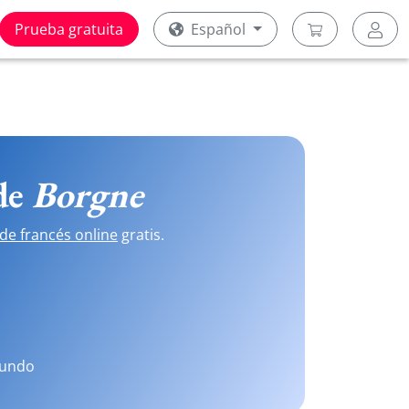
Prueba gratuita
Español
 de
Borgne
de francés online
gratis.
mundo