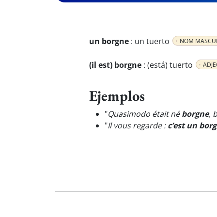
un borgne
:
un tuerto
NOM MASCU
(il est) borgne
:
(está) tuerto
ADJE
Ejemplos
"
Quasimodo était né
borgne
, 
"
Il vous regarde :
c’est un bor