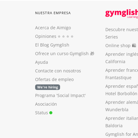
NUESTRA EMPRESA
Acerca de Aimigo
Descubre nuest
Opiniones
⭐️ ⭐️ ⭐️ ⭐️
Series
El Blog Gymglish
Online shop 🛍
Ofrece un curso Gymglish
🎁
Aprender inglé
California
Ayuda
Aprender franc
Contacte con nosotros
Frantastique
Ofertas de empleo
Aprender españ
We're hiring
Hotel Borbollón
Programa 'Social Impact'
Aprender alem
Asociación
Wunderbla
Status
Aprender italia
Baldoria
Gymglish for A