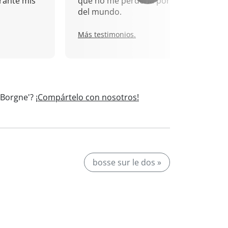
rante mis
que no me perdería por nada
del mundo.
Más testimonios.
 'Borgne'?
¡Compártelo con nosotros!
bosse sur le dos »