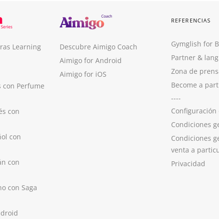
REFERENCIAS
Gymglish for 
ras Learning
Descubre Aimigo Coach
Partner & lan
Aimigo for Android
Zona de prens
Aimigo for iOS
Become a part
s con Perfume
----
Configuración
és con
Condiciones g
ol con
Condiciones g
venta a partic
án con
Privacidad
no con Saga
ndroid