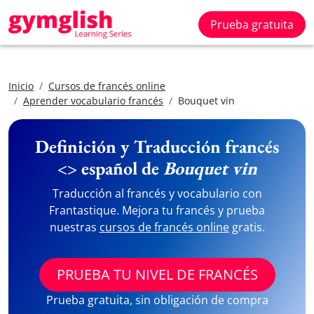
Prueba gratuita
Inicio
Cursos de francés online
Aprender vocabulario francés
Bouquet vin
Definición y Traducción francés
<> español de
Bouquet vin
Traducción al francés y vocabulario con
Frantastique. Mejora tu francés y prueba
nuestras
cursos de francés online
gratis.
PRUEBA TU NIVEL DE FRANCÉS
Prueba gratuita, sin obligación de compra