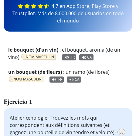
4,7 en App Store, Play Store y
Trustpilot. Más de 8.000.000 de usuarios en todo
el mundo
le bouquet (d'un vin)
:
el bouquet, aroma (de un
vino)
NOM MASCULIN
FR
CA
un bouquet (de fleurs)
:
un ramo (de flores)
NOM MASCULIN
FR
CA
Ejercicio 1
Atelier œnologie. Trouvez les mots qui
correspondent aux définitions suivantes (et
gagnez une bouteille de vin tendre et velouté).
ES