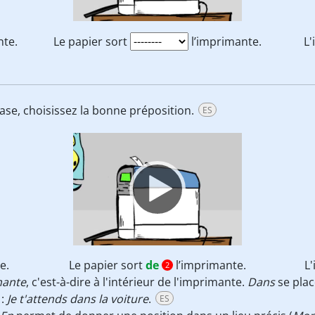
nte.
Le papier sort
l’imprimante.
L
ase, choisissez la bonne préposition.
ES
Video
Player
e.
Le papier sort
de
l’imprimante.
L
2
mante
, c'est-à-dire à l'intérieur de l'imprimante.
Dans
se plac
 :
Je t'attends dans la voiture
.
ES