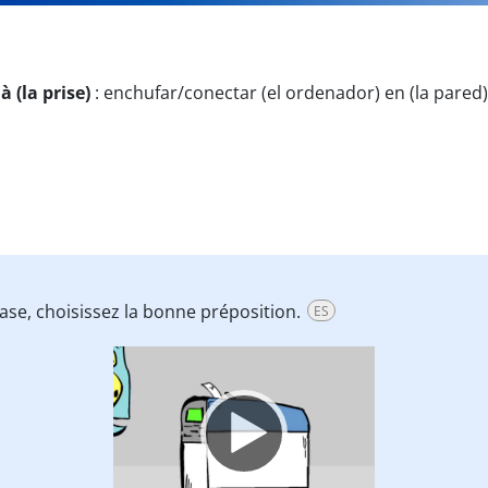
à (la prise)
:
enchufar/conectar (el ordenador) en (la pared),
ase, choisissez la bonne préposition.
ES
Video
Player