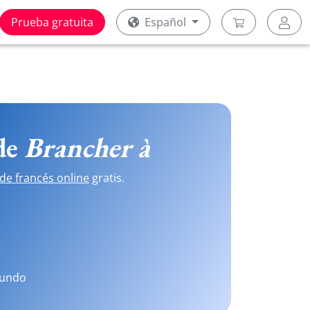
Prueba gratuita
Español
 de
Brancher à
de francés online
gratis.
mundo