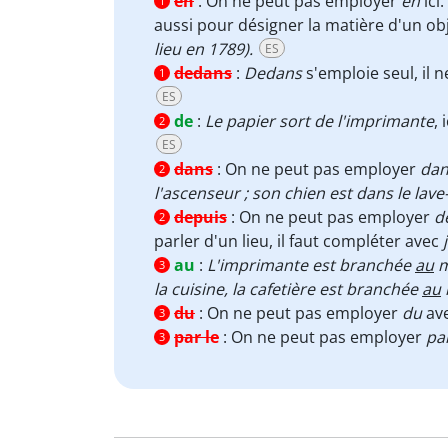
en
:
On ne peut pas employer
en
ici.
1
aussi pour désigner la matière d'un obj
lieu en 1789).
ES
dedans
:
Dedans
s'emploie seul, il 
1
ES
de
:
Le papier sort de l'imprimante
, 
2
ES
dans
:
On ne peut pas employer
dan
2
l'ascenseur ; son chien est dans le lave-
depuis
:
On ne peut pas employer
d
2
parler d'un lieu, il faut compléter avec
au
:
L'imprimante est branchée
au
m
3
la cuisine, la cafetière est branchée
au
du
:
On ne peut pas employer
du
av
3
par le
:
On ne peut pas employer
pa
3