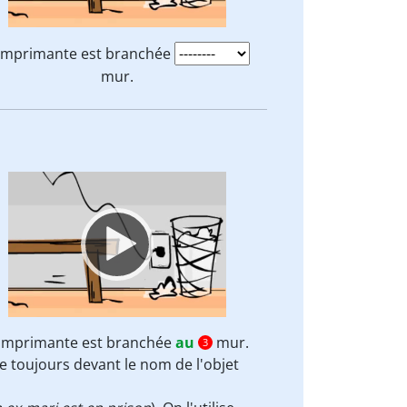
'imprimante est branchée
mur.
Video
Player
'imprimante est branchée
au
mur.
3
e toujours devant le nom de l'objet