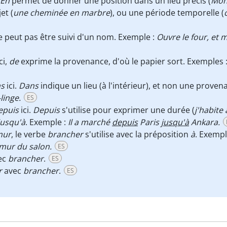
En
permet de donner une position dans un lieu précis (
Mon 
et (
une cheminée en marbre
), ou une période temporelle (
ne peut pas être suivi d'un nom. Exemple :
Ouvre le four, et 
ici,
de
exprime la provenance, d'où le papier sort. Exemples 
s
ici.
Dans
indique un lieu (à l'intérieur), et non une prove
linge.
ES
epuis
ici.
Depuis
s'utilise pour exprimer une durée (
j'habite
jusqu'à
. Exemple :
Il a marché
depuis
Paris
jusqu'à
Ankara.
ur
, le verbe
brancher
s'utilise avec la préposition
à
. Exempl
mur du salon.
ES
ec
brancher
.
ES
r
avec
brancher
.
ES