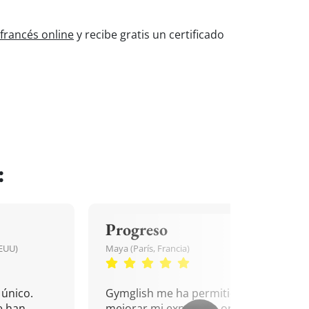
francés online
y recibe gratis un certificado
:
Progreso
EEUU)
Maya (París, Francia)
único.
Gymglish me ha permitido
e han
mejorar mi expresión oral y