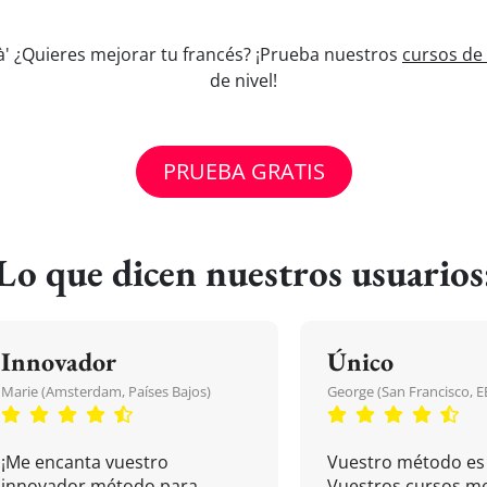
 à' ¿Quieres mejorar tu francés? ¡Prueba nuestros
cursos de 
de nivel!
PRUEBA GRATIS
Lo que dicen nuestros usuarios
Innovador
Único
Marie (Amsterdam, Países Bajos)
George (San Francisco, 
¡Me encanta vuestro
Vuestro método es 
innovador método para
Vuestros cursos m