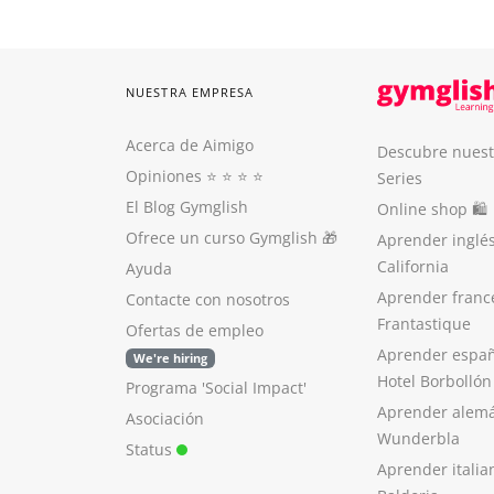
NUESTRA EMPRESA
Acerca de Aimigo
Descubre nuest
Opiniones
⭐️ ⭐️ ⭐️ ⭐️
Series
El Blog Gymglish
Online shop 🛍
Ofrece un curso Gymglish
🎁
Aprender inglé
California
Ayuda
Aprender franc
Contacte con nosotros
Frantastique
Ofertas de empleo
Aprender españ
We're hiring
Hotel Borbollón
Programa 'Social Impact'
Aprender alem
Asociación
Wunderbla
Status
Aprender italia