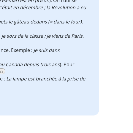
ex-mari est en prison
). On l'utilise
c'était en décembre ; la Révolution a eu
mets le gâteau dedans (= dans le four).
:
Je sors de la classe ; je viens de Paris.
nance. Exemple :
Je suis dans
 au Canada depuis trois ans
). Pour
ES
e :
La lampe est branchée
à
la prise de