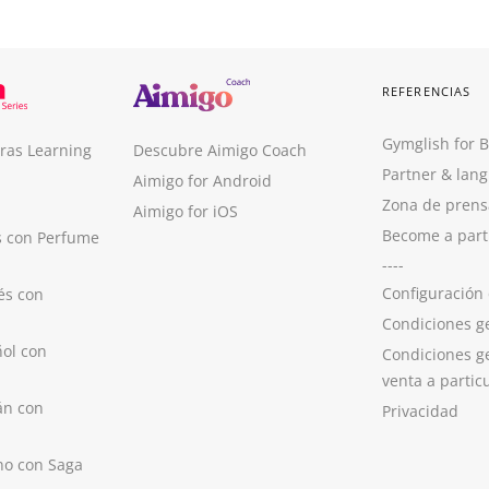
REFERENCIAS
Gymglish for 
ras Learning
Descubre Aimigo Coach
Partner & lan
Aimigo for Android
Zona de prens
Aimigo for iOS
Become a part
s con Perfume
----
Configuración
és con
Condiciones g
ol con
Condiciones g
venta a partic
án con
Privacidad
no con Saga