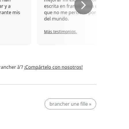
r y a
escrita en francés. Una cita
rante mis
que no me perdería por nada
del mundo.
Más testimonios.
rancher à'?
¡Compártelo con nosotros!
brancher une fille »