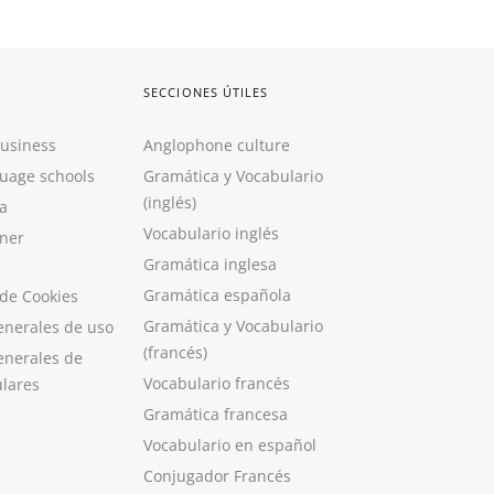
SECCIONES ÚTILES
Business
Anglophone culture
guage schools
Gramática y Vocabulario
(inglés)
a
Vocabulario inglés
ner
Gramática inglesa
Gramática española
 de Cookies
Gramática y Vocabulario
enerales de uso
(francés)
enerales de
Vocabulario francés
ulares
Gramática francesa
Vocabulario en español
Conjugador Francés