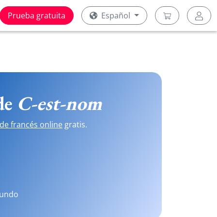
Prueba gratuita
Español
 de
C-est-nom
de francés online
gratis.
mundo