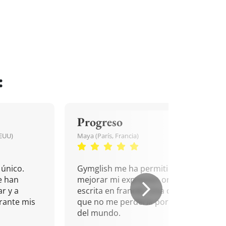
:
Progreso
EEUU)
Maya (París, Francia)
único.
Gymglish me ha permitido
e han
mejorar mi expresión oral y
r y a
escrita en francés. Una cita
rante mis
que no me perdería por nada
del mundo.