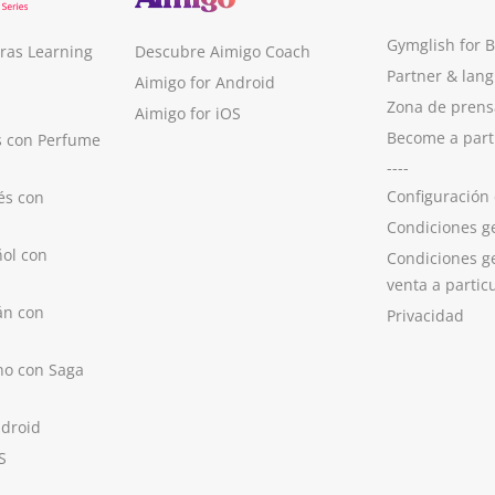
Gymglish for 
ras Learning
Descubre Aimigo Coach
Partner & lan
Aimigo for Android
Zona de prens
Aimigo for iOS
Become a part
s con Perfume
----
Configuración
és con
Condiciones g
ol con
Condiciones g
venta a partic
án con
Privacidad
no con Saga
ndroid
S