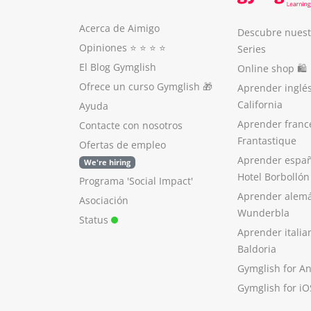
Acerca de Aimigo
Descubre nuest
Opiniones
⭐️ ⭐️ ⭐️ ⭐️
Series
El Blog Gymglish
Online shop 🛍
Ofrece un curso Gymglish
🎁
Aprender inglé
California
Ayuda
Aprender franc
Contacte con nosotros
Frantastique
Ofertas de empleo
Aprender españ
We're hiring
Hotel Borbollón
Programa 'Social Impact'
Aprender alem
Asociación
Wunderbla
Status
Aprender italia
Baldoria
Gymglish for A
Gymglish for iO