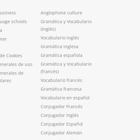
Business
Anglophone culture
guage schools
Gramática y Vocabulario
(inglés)
a
Vocabulario inglés
ner
Gramática inglesa
Gramática española
 de Cookies
Gramática y Vocabulario
enerales de uso
(francés)
enerales de
Vocabulario francés
ulares
Gramática francesa
Vocabulario en español
Conjugador Francés
Conjugador Inglés
Conjugador Español
Conjugador Alemán