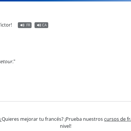
Victor!
FR
CA
retour.
"
' ¿Quieres mejorar tu francés? ¡Prueba nuestros
cursos de f
nivel!