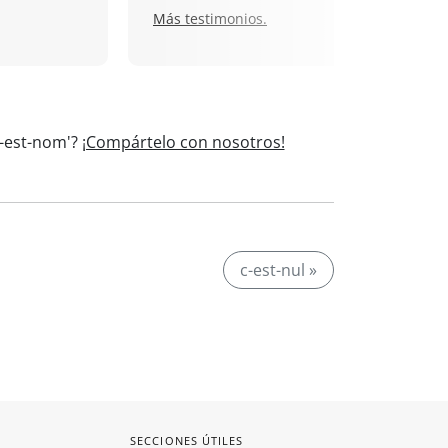
Más testimonios.
C-est-nom'?
¡Compártelo con nosotros!
c-est-nul »
SECCIONES ÚTILES