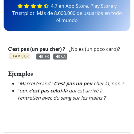
4,7 en App Store, Play Store y
Trustpilot. Más de 8.000.000 de usuarios en todo
el mundo
C'est pas (un peu cher) ?
:
¿No es (un poco caro)?
FAMILIER
FR
CA
Ejemplos
"
Marcel Grand :
C’est pas un peu
cher là, non ?
"
"
oui,
c’est pas celui-là
qui est arrivé à
l’entretien avec du sang sur les mains ?
"