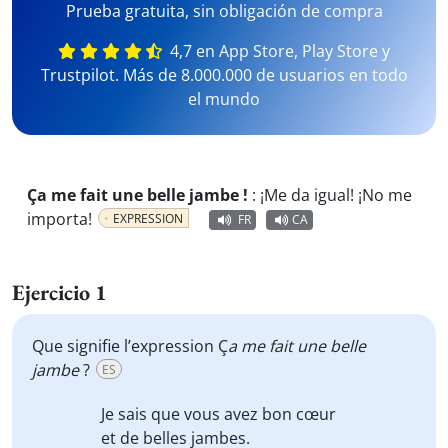
Prueba gratuita, sin obligación de compra
4,7 en App Store, Play Store y
Trustpilot. Más de 8.000.000 de usuarios en todo
el mundo
Ça me fait une belle jambe !
:
¡Me da igual! ¡No me
importa!
EXPRESSION
FR
CA
Ejercicio 1
Que signifie l’expression Ç
a me fait une belle
jambe
?
ES
Je sais que vous avez bon cœur
et de belles jambes.