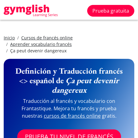
Prueba gratuita
Inicio
Cursos de francés online
Aprender vocabulario francés
Ça peut devenir dangereux
Definición y Traducción francés
<> español de
Ça peut devenir
dangereux
Traducción al francés y vocabulario con
Frantastique. Mejora tu francés y prueba
nuestras
cursos de francés online
gratis.
PRUEBA TU NIVEL DE FRANCÉS