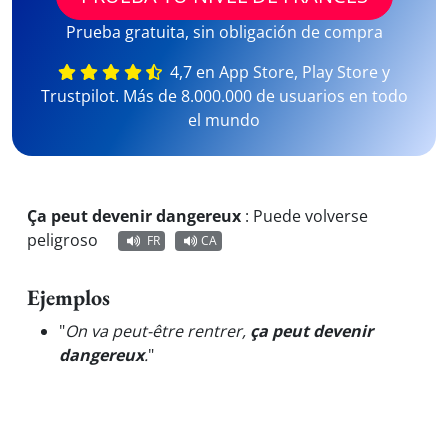
Prueba gratuita, sin obligación de compra
4,7 en App Store, Play Store y
Trustpilot. Más de 8.000.000 de usuarios en todo
el mundo
Ça peut devenir dangereux
:
Puede volverse
peligroso
FR
CA
Ejemplos
"
On va peut-être rentrer,
ça peut devenir
dangereux
.
"