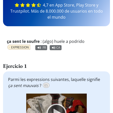
4,7 en App Store, Play Store y
Trustpilot. Más de 8.000.000 de usuarios en todo
el mundo
ça sent le soufre
:
(algo) huele a podrido
EXPRESSION
FR
CA
Ejercicio 1
Parmi les expressions suivantes, laquelle signifie
ça sent mauvais
?
ES
Video
Player