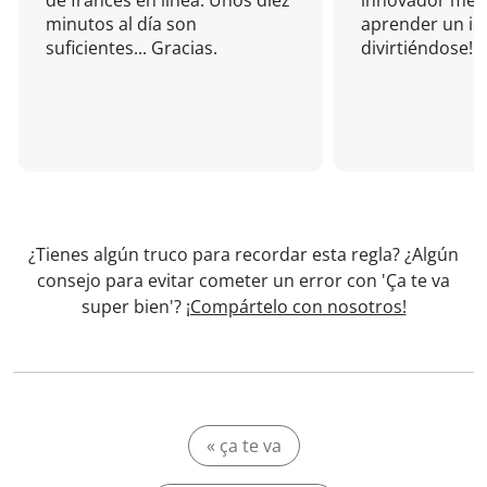
de francés en línea. Unos diez
innovador mét
minutos al día son
aprender un i
suficientes... Gracias.
divirtiéndose!
¿Tienes algún truco para recordar esta regla? ¿Algún
consejo para evitar cometer un error con 'Ça te va
super bien'?
¡Compártelo con nosotros!
« ça te va