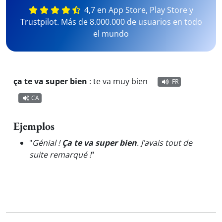
4,7 en App Store, Play Store y
Trustpilot. Más de 8.000.000 de usuarios en todo
el mundo
ça te va super bien
:
te va muy bien
FR
CA
Ejemplos
"
Génial !
Ça te va super bien
. J’avais tout de
suite remarqué !
"