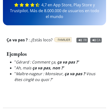
4,7 en App Store, Play Store y
Trustpilot. Más de 8.000.000 de usuarios en todo
el mundo
Ça va pas ?
:
¿Estás loco?
FAMILIER
FR
CA
Ejemplos
"
Gérard : Comment ça,
ça va pas ?
"
"
Ah, mais
ça va pas, non ?
"
"
Maître-nageur : Monsieur,
ça va pas ?
Vous
êtes cinglé ou quoi ?
"