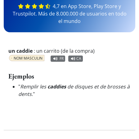
4,7 en App Store, Play Store y
Trustpilot. Más de 8.000.000 de usuarios en todo
el mundo
un caddie
:
un carrito (de la compra)
NOM MASCULIN
FR
CA
Ejemplos
"
Remplir les
caddies
de disques et de brosses à
dents.
"