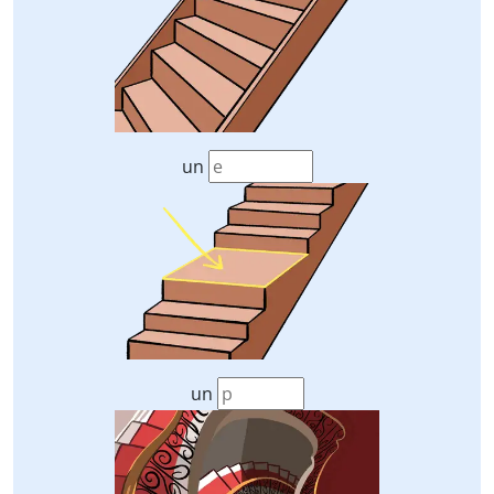
un
un