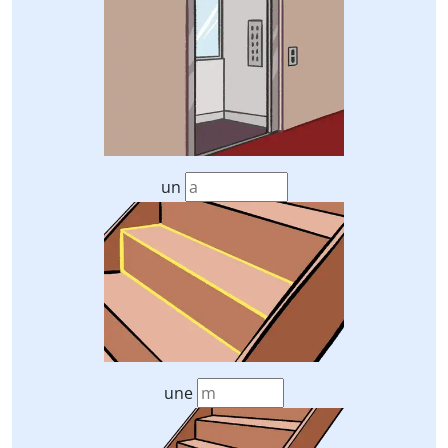
un
une