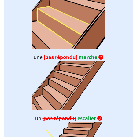
une
[pas répondu]
marche
2
un
[pas répondu]
escalier
3