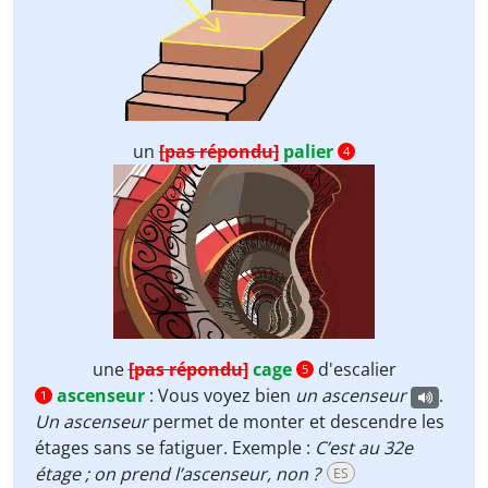
un
[pas répondu]
palier
4
une
[pas répondu]
cage
d'escalier
5
ascenseur
:
Vous voyez bien
un
ascenseur
.
1
Un ascenseur
permet de monter et descendre les
étages sans se fatiguer. Exemple :
C’est au 32e
étage ; on prend l’ascenseur, non ?
ES