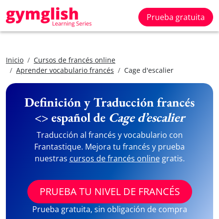
Prueba gratuita
Inicio
Cursos de francés online
Aprender vocabulario francés
Cage d'escalier
Definición y Traducción francés
<> español de
Cage d’escalier
Traducción al francés y vocabulario con
Frantastique. Mejora tu francés y prueba
nuestras
cursos de francés online
gratis.
PRUEBA TU NIVEL DE FRANCÉS
Prueba gratuita, sin obligación de compra