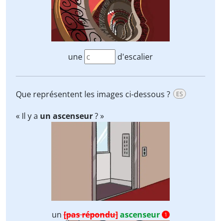
une
d'escalier
Que représentent les images ci-dessous ?
ES
« Il y a
un ascenseur
? »
un
[pas répondu]
ascenseur
1