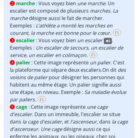
marche
:
Vous voyez bien
une
marche
. Un
2
escalier est composé de plusieurs
marches
.
La
marche
désigne aussi le fait de marcher.
Exemples :
L’athlète a monté les marches en
courant, la marche est bonne pour le cœur.
ES
escalier
:
Vous voyez bien
un escalier
.
3
Exemples :
Un escalier de secours, un escalier de
service, un escalier en colimaçon.
ES
palier
:
Cette image représente
un palier
. C'est
4
la plateforme qui sépare deux escaliers.On dit
des
voisins de palier
pour désigner les personnes qui
habitent au même étage. Un palier signifie aussi
une étape, un niveau. Exemple :
Sa maladie évolue
par paliers.
ES
cage
:
Cette image représente
une
cage
5
d'escalier
. Dans un immeuble, l'escalier se situe
dans
la cage d'escalier,
et
l'ascenseur,
dans
la cage
d'ascenseur
.
Une cage
désigne aussi ce qui
enferme les animaux, ou les oiseaux, chez soi.