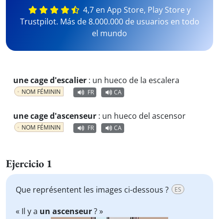
4,7 en App Store, Play Store y
Trustpilot. Más de 8.000.000 de usuarios en todo
el mundo
une cage d'escalier
:
un hueco de la escalera
NOM FÉMININ
FR
CA
une cage d'ascenseur
:
un hueco del ascensor
NOM FÉMININ
FR
CA
Ejercicio 1
Que représentent les images ci-dessous ?
ES
« Il y a
un ascenseur
? »