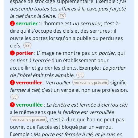
espace de stockage supplémentaire. Exemple :
J'ai
descendu toutes tes affaires à la cave puis j'ai jeté
la clef dans la Seine.
ES
serrurier
:
L'homme est
un serrurier,
c'est-à-
2
dire qu'il s'occupe des clefs et des serrures : il
ouvre les portes lorsqu'on a oublié ou perdu ses
clefs.
ES
portier
:
L'image ne montre pas
un portier,
qui
2
se tient à l'entrée
d'un établissement pour
accueillir et guider les clients. Exemple :
Le portier
de l'hôtel était très aimable.
ES
verrouiller
:
Verrouiller
signifie
verrouiller, présent
2
fermer à clef,
c'est un verbe et non une profession.
ES
verrouillée
:
La fenêtre est fermée à clef (ou clé)
3
a le même sens que
la fenêtre est verrouillée
, c'est-à-dire que l'on ne peut pas
verrouiller, présent
ouvrir, que l'accès est bloqué par un verrou.
Exemple :
Ma porte est fermée à clé, et je suis en