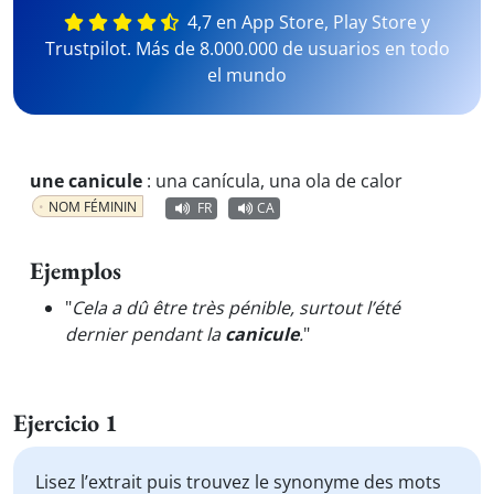
4,7 en App Store, Play Store y
Trustpilot. Más de 8.000.000 de usuarios en todo
el mundo
une canicule
:
una canícula, una ola de calor
NOM FÉMININ
FR
CA
Ejemplos
"
Cela a dû être très pénible, surtout l’été
dernier pendant la
canicule
.
"
Ejercicio 1
Lisez l’extrait puis trouvez le synonyme des mots