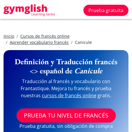
Prueba gratuita
Inicio
Cursos de francés online
Aprender vocabulario francés
Canicule
Definición y Traducción francés
<> español de
Canicule
Traducción al francés y vocabulario con
Frantastique. Mejora tu francés y prueba
nuestras
cursos de francés online
gratis.
PRUEBA TU NIVEL DE FRANCÉS
Prueba gratuita, sin obligación de compra