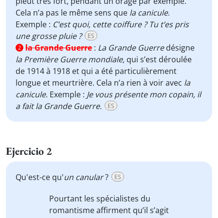
pleut très fort, pendant un orage par exemple.
Cela n’a pas le même sens que
la canicule
.
Exemple :
C’est quoi, cette coiffure ? Tu t’es pris
une grosse pluie ?
ES
la Grande Guerre
:
La Grande Guerre
désigne
2
la Première Guerre mondiale,
qui s’est déroulée
de 1914 à 1918 et qui a été particulièrement
longue et meurtrière. Cela n’a rien à voir avec
la
canicule
. Exemple :
Je vous présente mon copain, il
a fait la Grande Guerre.
ES
Ejercicio 2
Qu'est-ce qu'
un canular
?
ES
Pourtant les spécialistes du
romantisme affirment qu’il s’agit