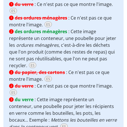
du verre
:
Ce n'est pas ce que montre l'image.
1
ES
des ordures ménagères
:
Ce n'est pas ce que
1
montre l'image.
ES
des ordures ménagères
:
Cette image
2
représente un conteneur, une poubelle pour jeter
les
ordures ménagères
, c'est-à-dire les déchets
que l'on produit (comme des restes de repas) qui
ne sont pas réutilisables, que l'on ne peut pas
recycler.
ES
du papier, des cartons
:
Ce n'est pas ce que
2
montre l'image.
ES
du verre
:
Ce n'est pas ce que montre l'image.
2
ES
du verre
:
Cette image représente un
3
conteneur, une poubelle pour jeter les récipients
en verre comme les bouteilles, les pots, les
bocaux… Exemple :
Mettons les bouteilles en verre
dans le conteneur vert.
ES