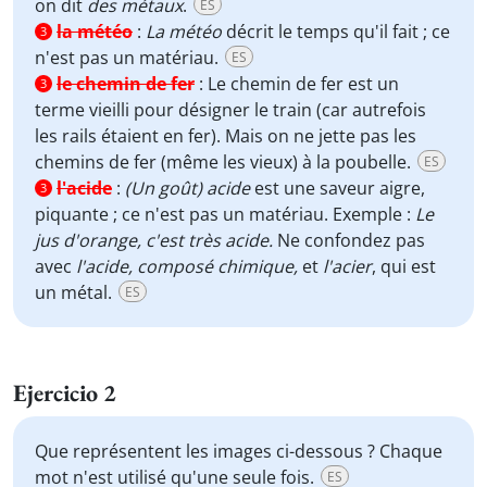
on dit
des métaux
.
ES
la météo
:
La météo
décrit le temps qu'il fait ; ce
3
n'est pas un matériau.
ES
le chemin de fer
:
Le chemin de fer est un
3
terme vieilli pour désigner le train (car autrefois
les rails étaient en fer). Mais on ne jette pas les
chemins de fer (même les vieux) à la poubelle.
ES
l'acide
:
(Un goût) acide
est une saveur aigre,
3
piquante ; ce n'est pas un matériau. Exemple :
Le
jus d'orange, c'est très acide.
Ne confondez pas
avec
l'acide, composé chimique,
et
l'acier
, qui est
un métal.
ES
Ejercicio 2
Que représentent les images ci-dessous ? Chaque
mot n'est utilisé qu'une seule fois.
ES