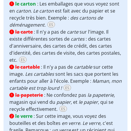
le carton
:
Les emballages que vous voyez sont
1
en
carton
.
Le carton
est fait avec du papier et se
recycle très bien. Exemple :
des cartons de
déménagement.
ES
la carte
:
Il n'y a pas de
carte
sur l'image. Il
1
existe différentes sortes de
cartes
: des cartes
d'anniversaire, des cartes de crédit, des cartes
d'identité, des cartes de visite, des cartes postales,
etc.
ES
le cartable
:
Il n'y a pas de
cartable
sur cette
1
image.
Les cartables
sont les sacs que portent les
enfants pour aller à l'école. Exemple :
Maman, mon
cartable est trop lourd !
ES
la papeterie
:
Ne confondez pas
la papeterie,
1
magasin qui vend du
papier,
et
le papier,
qui se
recycle effectivement.
ES
le verre
:
Sur cette image, vous voyez des
2
bouteilles et des boîtes
en verre
.
Le verre
,
c'est
fragile. Remarque :
un verre
est un récipient qui