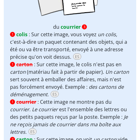
du
courrier
3
colis
:
Sur cette image, vous voyez
un colis,
1
c'est-à-dire un paquet contenant des objets, qui a
été ou va être transporté, envoyé à une adresse
précise qu'on voit dessus.
ES
carton
:
Sur cette image, le colis n'est pas en
1
carton
(matériau fait à partir de papier).
Un carton
sert souvent à emballer des affaires, mais n'est
pas forcément envoyé. Exemple :
des cartons de
déménagement
.
ES
courrier
:
Cette image ne montre pas du
1
courrier
.
Le courrier
est l'ensemble des lettres ou
des petits paquets reçus par la poste. Exemple :
Je
ne reçois jamais de courrier dans ma boîte aux
lettres.
ES
carton
:
Sur cette image, on voit
un carton
vide.
2