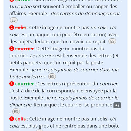
Un carton
sert souvent à emballer ou ranger des
affaires. Exemple :
des cartons de déménagement
.
ES
colis
:
Cette image ne montre pas
un colis
.
Un
2
colis
est un paquet (qui peut être en carton) avec
des objets dedans que l'on envoie ou reçoit.
ES
courrier
:
Cette image ne montre pas du
2
courrier.
Le courrier
est l'ensemble des lettres (et
petits paquets) que l'on reçoit par la poste.
Exemple :
Je ne reçois jamais de courrier dans ma
boîte aux lettres.
ES
courrier
:
Ces lettres représentent du
courrier,
3
c'est-à-dire de la correspondance envoyée par la
poste. Exemple :
Je ne reçois jamais de courrier le
dimanche.
Remarque : le courrier se prononce
.
ES
colis
:
Cette image ne montre pas un colis.
Un
3
colis
est plus gros et ne rentre pas dans une boîte