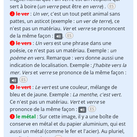
sert à boire (
un verre
peut être
en verre
) .
ES
le ver
:
Un ver
,
c'est un tout petit animal sans
2
pattes, un asticot (exemple :
un ver de terre
), ce
n'est pas un matériau.
Ver
et
verre
se prononcent
de la même façon :
.
ES
le vers
:
Un vers
est une phrase dans une
2
poésie, ce n'est pas un matériau. Exemple :
un
poème en vers.
Remarque :
vers
donne aussi une
indication de localisation. Exemple :
J'habite vers la
mer.
Vers
et
verre
se prononce de la même façon :
ES
le vert
:
Le vert
est une couleur, mélange de
2
bleu et de jaune. Exemple :
La menthe, c'est vert.
Ce n'est pas un matériau.
Vert
et
verre
se
prononce de la même façon :
ES
le métal
:
Sur cette image, il y a une boîte de
3
conserve en métal et du papier aluminium, qui est
aussi un métal (comme le fer et l'acier). Au pluriel,