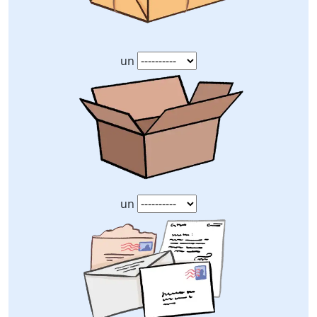
un
un