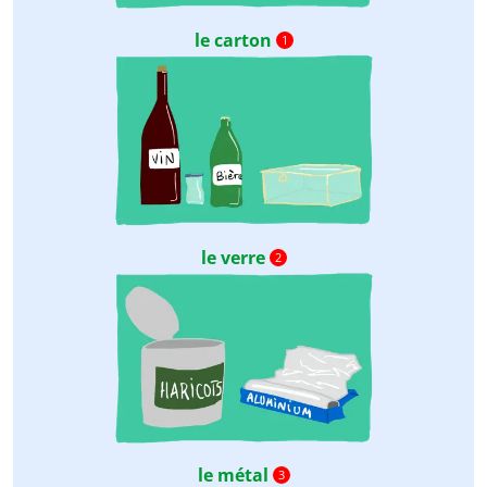
le carton
1
le verre
2
le métal
3