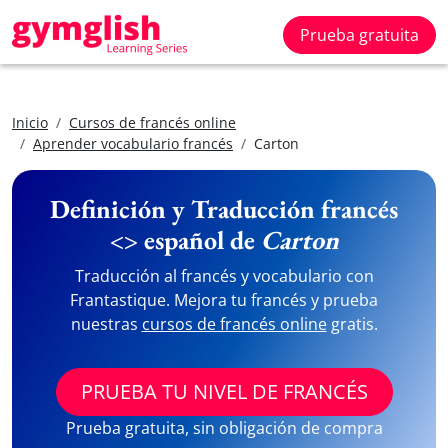
Prueba gratuita
Inicio
Cursos de francés online
Aprender vocabulario francés
Carton
Definición y Traducción francés
<> español de
Carton
Traducción al francés y vocabulario con
Frantastique. Mejora tu francés y prueba
nuestras
cursos de francés online
gratis.
PRUEBA TU NIVEL DE FRANCÉS
Prueba gratuita, sin obligación de compra