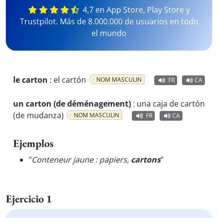
4,7 en App Store, Play Store y
Trustpilot. Más de 8.000.000 de usuarios en todo
el mundo
le carton
:
el cartón
NOM MASCULIN
FR
CA
un carton (de déménagement)
:
una caja de cartón
(de mudanza)
NOM MASCULIN
FR
CA
Ejemplos
"
Conteneur jaune : papiers,
cartons
"
Ejercicio 1