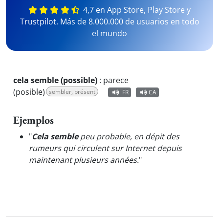
4,7 en App Store, Play Store y
Trustpilot. Más de 8.000.000 de usuarios en todo
el mundo
cela semble (possible)
:
parece
(posible)
sembler, présent
FR
CA
Ejemplos
"
Cela semble
peu probable, en dépit des
rumeurs qui circulent sur Internet depuis
maintenant plusieurs années.
"