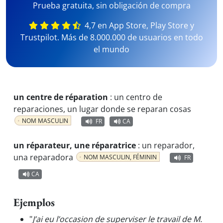
Prueba gratuita, sin obligación de compra
4,7 en App Store, Play Store y
Trustpilot. Más de 8.000.000 de usuarios en todo
el mundo
un centre de réparation
:
un centro de
reparaciones, un lugar donde se reparan cosas
NOM MASCULIN
FR
CA
un réparateur, une réparatrice
:
un reparador,
una reparadora
NOM MASCULIN, FÉMININ
FR
CA
Ejemplos
"
J’ai eu l’occasion de superviser le travail de M.