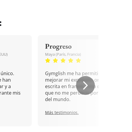
:
Progreso
EEUU)
Maya (París, Francia)
único.
Gymglish me ha permitido
e han
mejorar mi expresión oral y
r y a
escrita en francés. Una cita
rante mis
que no me perdería por nada
del mundo.
Más testimonios.