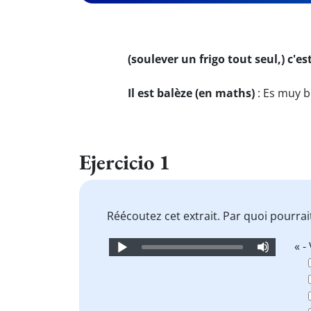
(soulever un frigo tout seul,) c'est
Il est balèze (en maths)
:
Es muy b
Ejercicio 1
Réécoutez cet extrait. Par quoi pourra
Audio
« -
Player