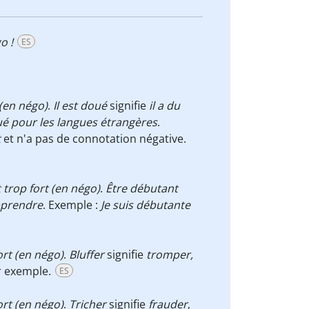
o !
ES
 (en négo)
.
Il est doué
signifie
il a du
oué pour les langues étrangères
.
t
et n'a pas de connotation négative.
st trop fort (en négo)
.
Être débutant
prendre
. Exemple :
Je suis débutante
fort (en négo)
.
Bluffer
signifie
tromper,
r exemple.
ES
fort (en négo)
.
Tricher
signifie
frauder
,