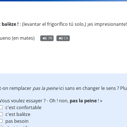
 balèze !
:
(levantar el frigorífico tú solo,) ¡es impresionante
ueno (en mates)
FR
CA
it-on remplacer
pas la peine
ici sans en changer le sens ? P
 Vous voulez essayer ? - Oh ! non,
pas la peine
! »
c'est confortable
c'est balèze
pas besoin