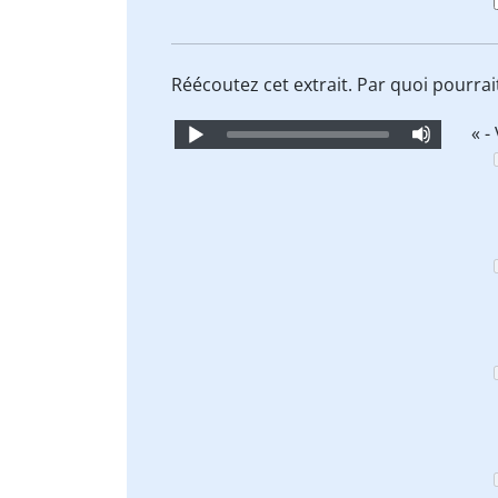
Réécoutez cet extrait. Par quoi pourra
Audio
« -
Player