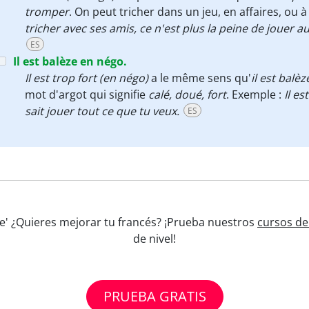
tromper
. On peut tricher dans un jeu, en affaires, ou à
tricher avec ses amis, ce n'est plus la peine de jouer au
ES
Il est balèze en négo.
Il est trop fort (en négo)
a le même sens qu'
il est balè
mot d'argot qui signifie
calé,
doué,
fort
. Exemple :
Il es
sait jouer tout ce que tu veux.
ES
èze' ¿Quieres mejorar tu francés? ¡Prueba nuestros
cursos de
de nivel!
PRUEBA GRATIS