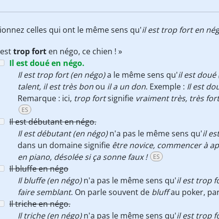
tionnez celles qui ont le même sens qu'
il est trop fort en nég
l est
trop fort
en négo, ce chien ! »
Il est doué en négo.
Il est trop fort (en négo)
a le même sens qu'
il est doué
talent,
il est très bon
ou
il a un don
. Exemple :
Il est d
Remarque : ici,
trop fort
signifie
vraiment très, très for
ES
Il est débutant en négo.
Il est débutant (en négo)
n'a pas le même sens qu'
il e
dans un domaine signifie
être novice,
commencer à ap
en piano, désolée si ça sonne faux !
ES
Il bluffe en négo
Il bluffe (en négo)
n'a pas le même sens qu'
il est trop 
faire semblant
. On parle souvent de
bluff
au poker, pa
Il triche en négo.
Il triche (en négo)
n'a pas le même sens qu'
il est trop 