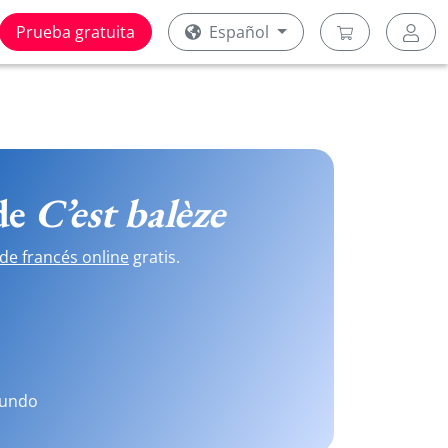
Prueba gratuita
Español
 de
C’est balèze
de francés online
gratis.
mundo