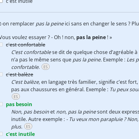
c'est inutile
it-on remplacer
pas la peine
ici sans en changer le sens ? P
 Vous voulez essayer ? - Oh ! non,
pas la peine
! »
c'est confortable
C’est confortable
se dit de quelque chose d’agréable à
n’a pas le même sens que
pas la peine.
Exemple :
Les p
confortable
.
ES
c'est balèze
C’est balèze,
en langage très familier, signifie c’est for
pas aux chaussures en général. Exemple :
Tu peux soule
ES
pas besoin
Non, pas besoin
et
non, pas la peine
sont deux expressi
inutile. Autre exemple :
- Tu veux mon parapluie ? Non, p
plus.
ES
c'est inutile