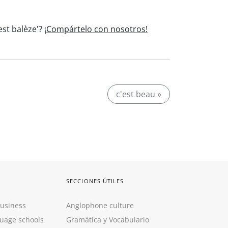
est balèze'?
¡Compártelo con nosotros!
c'est beau »
SECCIONES ÚTILES
Business
Anglophone culture
guage schools
Gramática y Vocabulario