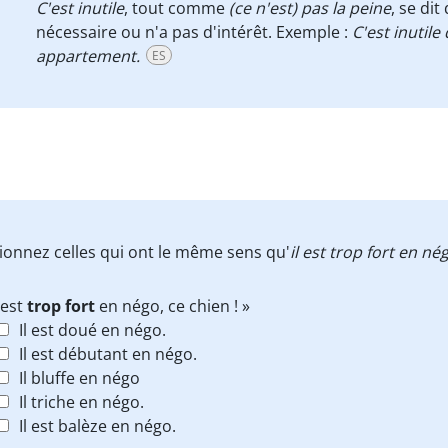
C'est inutile
, tout comme
(ce n'est) pas la peine
, se di
nécessaire ou n'a pas d'intérêt. Exemple :
C'est inutile
appartement.
ES
tionnez celles qui ont le même sens qu'
il est trop fort en nég
l est
trop fort
en négo, ce chien ! »
Il est doué en négo.
Il est débutant en négo.
Il bluffe en négo
Il triche en négo.
Il est balèze en négo.