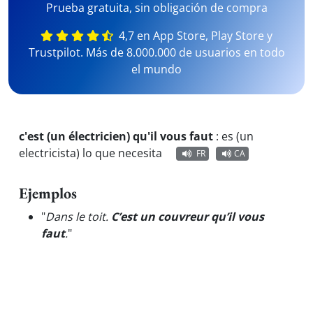
Prueba gratuita, sin obligación de compra
4,7 en App Store, Play Store y
Trustpilot. Más de 8.000.000 de usuarios en todo
el mundo
c'est (un électricien) qu'il vous faut
:
es (un
electricista) lo que necesita
FR
CA
Ejemplos
"
Dans le toit.
C’est un couvreur qu’il vous
faut
.
"