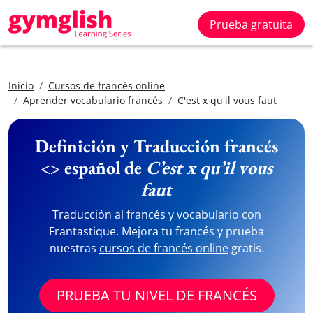
Prueba gratuita
Inicio
Cursos de francés online
Aprender vocabulario francés
C'est x qu'il vous faut
Definición y Traducción francés
<> español de
C’est x qu’il vous
faut
Traducción al francés y vocabulario con
Frantastique. Mejora tu francés y prueba
nuestras
cursos de francés online
gratis.
PRUEBA TU NIVEL DE FRANCÉS