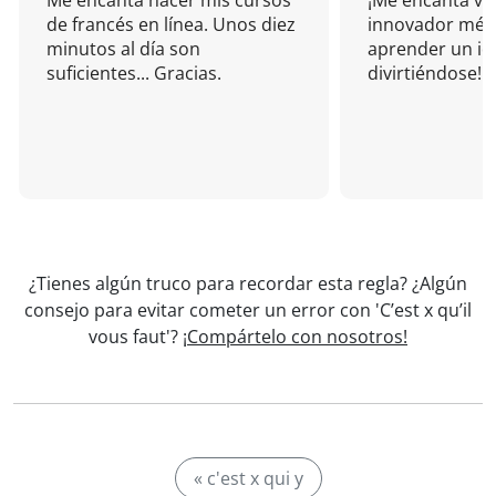
Me encanta hacer mis cursos
¡Me encanta vu
de francés en línea. Unos diez
innovador mét
minutos al día son
aprender un i
suficientes... Gracias.
divirtiéndose!
¿Tienes algún truco para recordar esta regla? ¿Algún
consejo para evitar cometer un error con 'C’est x qu’il
vous faut'?
¡Compártelo con nosotros!
« c'est x qui y